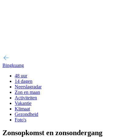
Bingkuang
48 uur
14 dagen
Neerslagradar
Zon en maan
Activiteiten
Vakantie
Klimaat
Gezondheid
Foto's
Zonsopkomst en zonsondergang