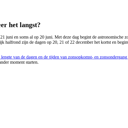
er het langst?
 21 juni en soms al op 20 juni. Met deze dag begint de astronomische zom
lijk halfrond zijn de dagen op 20, 21 of 22 december het kortst en begin
 lengte van de dagen en de tijden van zonsopkomst- en zonsondergang
ander moment starten.