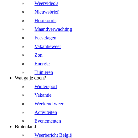
Weervideo's
Nieuwsbrief
Hooikoorts
Maandverwachting
Feestdagen
Vakantieweer
Zon
Energie
Tuinieren
Wat ga je doen?
Wintersport
Vakantie
Weekend weer
Activiteiten
Evenementen
Buitenland
Weerbericht België