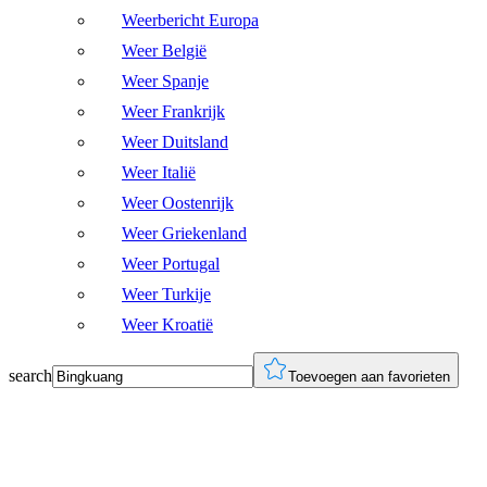
Weerbericht Europa
Weer België
Weer Spanje
Weer Frankrijk
Weer Duitsland
Weer Italië
Weer Oostenrijk
Weer Griekenland
Weer Portugal
Weer Turkije
Weer Kroatië
search
Toevoegen aan favorieten