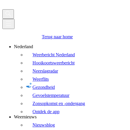
Terug naar home
Nederland
Weerbericht Nederland
Hooikoortsweerbericht
Neerslagradar
Weerflits
Gezondheid
Gevoelstemperatuur
Zonsopkomst en -ondergang
Ontdek de app
Weernieuws
Nieuwsblog