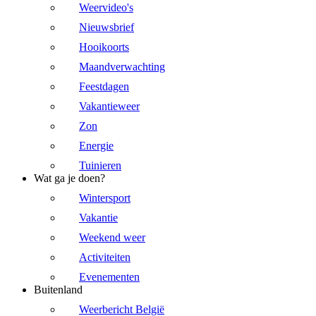
Weervideo's
Nieuwsbrief
Hooikoorts
Maandverwachting
Feestdagen
Vakantieweer
Zon
Energie
Tuinieren
Wat ga je doen?
Wintersport
Vakantie
Weekend weer
Activiteiten
Evenementen
Buitenland
Weerbericht België