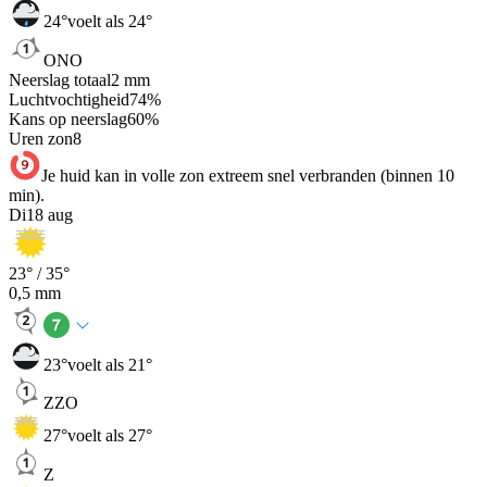
24
°
voelt als 24°
ONO
Neerslag totaal
2
mm
Luchtvochtigheid
74
%
Kans op neerslag
60
%
Uren zon
8
Je huid kan in volle zon extreem snel verbranden (binnen 10
min).
Di
18 aug
23
° /
35
°
0,5
mm
23
°
voelt als 21°
ZZO
27
°
voelt als 27°
Z