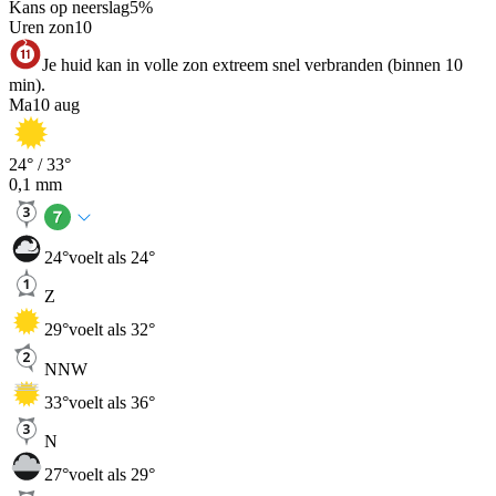
Kans op neerslag
5
%
Uren zon
10
Je huid kan in volle zon extreem snel verbranden (binnen 10
min).
Ma
10 aug
24
° /
33
°
0,1
mm
24
°
voelt als 24°
Z
29
°
voelt als 32°
NNW
33
°
voelt als 36°
N
27
°
voelt als 29°