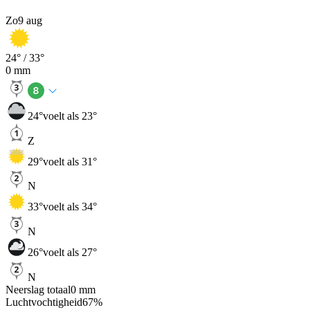
Zo
9 aug
24
° /
33
°
0
mm
24
°
voelt als 23°
Z
29
°
voelt als 31°
N
33
°
voelt als 34°
N
26
°
voelt als 27°
N
Neerslag totaal
0
mm
Luchtvochtigheid
67
%