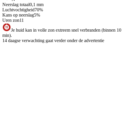
Neerslag totaal
0,1
mm
Luchtvochtigheid
70
%
Kans op neerslag
5
%
Uren zon
11
Je huid kan in volle zon extreem snel verbranden (binnen 10
min).
14 daagse verwachting gaat verder onder de advertentie