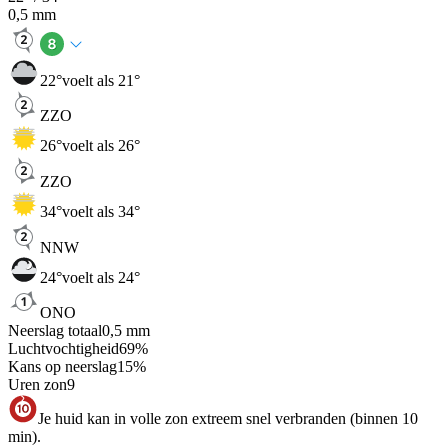
0,5
mm
22
°
voelt als 21°
ZZO
26
°
voelt als 26°
ZZO
34
°
voelt als 34°
NNW
24
°
voelt als 24°
ONO
Neerslag totaal
0,5
mm
Luchtvochtigheid
69
%
Kans op neerslag
15
%
Uren zon
9
Je huid kan in volle zon extreem snel verbranden (binnen 10
min).