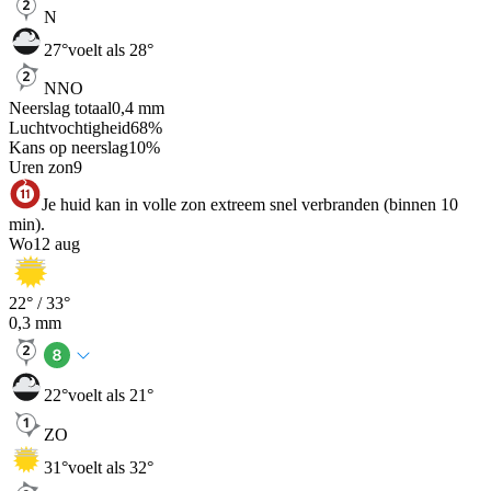
N
27
°
voelt als 28°
NNO
Neerslag totaal
0,4
mm
Luchtvochtigheid
68
%
Kans op neerslag
10
%
Uren zon
9
Je huid kan in volle zon extreem snel verbranden (binnen 10
min).
Wo
12 aug
22
° /
33
°
0,3
mm
22
°
voelt als 21°
ZO
31
°
voelt als 32°