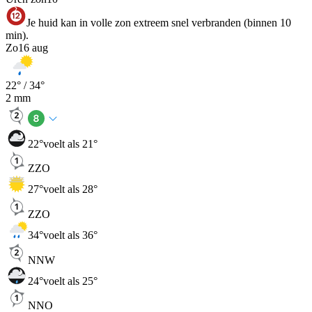
Je huid kan in volle zon extreem snel verbranden (binnen 10
min).
Zo
16 aug
22
° /
34
°
2
mm
22
°
voelt als 21°
ZZO
27
°
voelt als 28°
ZZO
34
°
voelt als 36°
NNW
24
°
voelt als 25°
NNO