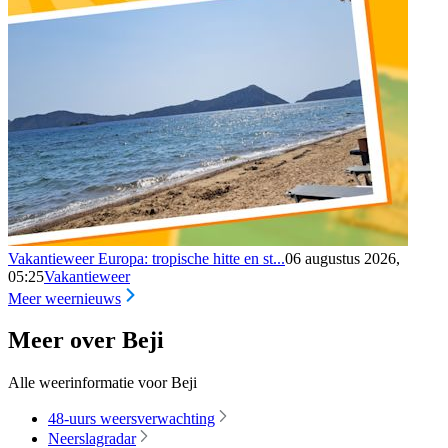
Vakantieweer Europa: tropische hitte en st...
06 augustus 2026,
05:25
Vakantieweer
Meer weernieuws
Meer over Beji
Alle weerinformatie voor Beji
48-uurs weersverwachting
Neerslagradar