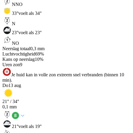
NNO
33
°
voelt als 34°
N
23
°
voelt als 23°
NO
Neerslag totaal
0,3
mm
Luchtvochtigheid
69
%
Kans op neerslag
10
%
Uren zon
9
Je huid kan in volle zon extreem snel verbranden (binnen 10
min).
Do
13 aug
21
° /
34
°
0,1
mm
21
°
voelt als 19°