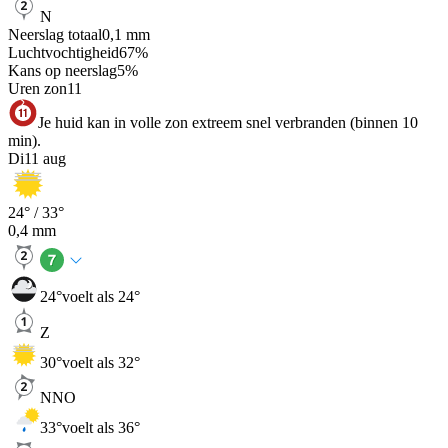
N
Neerslag totaal
0,1
mm
Luchtvochtigheid
67
%
Kans op neerslag
5
%
Uren zon
11
Je huid kan in volle zon extreem snel verbranden (binnen 10
min).
Di
11 aug
24
° /
33
°
0,4
mm
24
°
voelt als 24°
Z
30
°
voelt als 32°
NNO
33
°
voelt als 36°