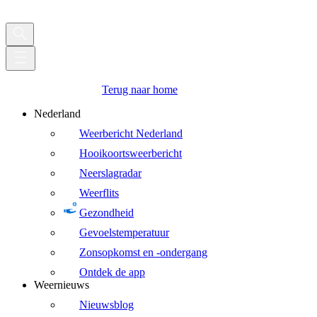
Terug naar home
Nederland
Weerbericht Nederland
Hooikoortsweerbericht
Neerslagradar
Weerflits
Gezondheid
Gevoelstemperatuur
Zonsopkomst en -ondergang
Ontdek de app
Weernieuws
Nieuwsblog