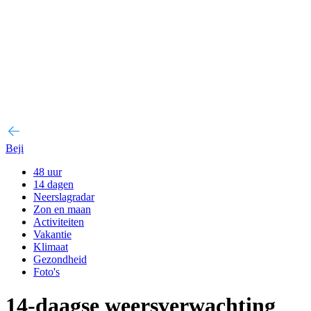
Beji
48 uur
14 dagen
Neerslagradar
Zon en maan
Activiteiten
Vakantie
Klimaat
Gezondheid
Foto's
14-daagse weersverwachting