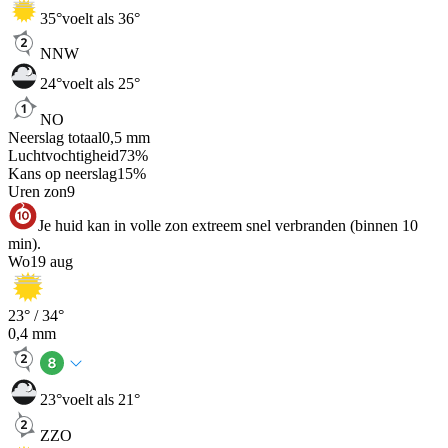
35
°
voelt als 36°
NNW
24
°
voelt als 25°
NO
Neerslag totaal
0,5
mm
Luchtvochtigheid
73
%
Kans op neerslag
15
%
Uren zon
9
Je huid kan in volle zon extreem snel verbranden (binnen 10
min).
Wo
19 aug
23
° /
34
°
0,4
mm
23
°
voelt als 21°
ZZO