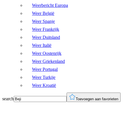
Weerbericht Europa
Weer België
Weer Spanje
Weer Frankrijk
Weer Duitsland
Weer Italië
Weer Oostenrijk
Weer Griekenland
Weer Portugal
Weer Turkije
Weer Kroatië
search
Toevoegen aan favorieten