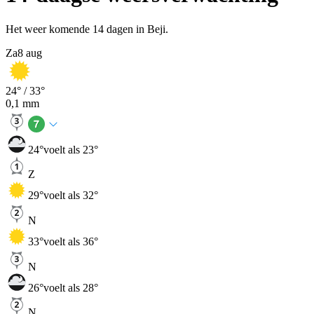
Het weer komende 14 dagen in Beji.
Za
8 aug
24
° /
33
°
0,1
mm
24
°
voelt als 23°
Z
29
°
voelt als 32°
N
33
°
voelt als 36°
N
26
°
voelt als 28°
N