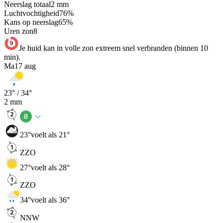
Neerslag totaal
2
mm
Luchtvochtigheid
76
%
Kans op neerslag
65
%
Uren zon
8
Je huid kan in volle zon extreem snel verbranden (binnen 10
min).
Ma
17 aug
23
° /
34
°
2
mm
23
°
voelt als 21°
ZZO
27
°
voelt als 28°
ZZO
34
°
voelt als 36°
NNW