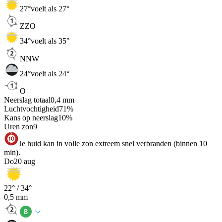
27
°
voelt als 27°
ZZO
34
°
voelt als 35°
NNW
24
°
voelt als 24°
O
Neerslag totaal
0,4
mm
Luchtvochtigheid
71
%
Kans op neerslag
10
%
Uren zon
9
Je huid kan in volle zon extreem snel verbranden (binnen 10
min).
Do
20 aug
22
° /
34
°
0,5
mm