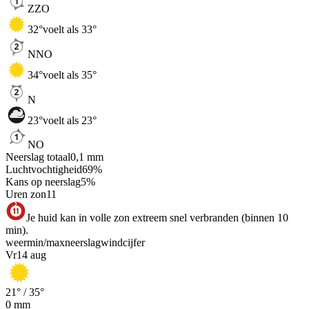
ZZO
32
°
voelt als 33°
NNO
34
°
voelt als 35°
N
23
°
voelt als 23°
NO
Neerslag totaal
0,1
mm
Luchtvochtigheid
69
%
Kans op neerslag
5
%
Uren zon
11
Je huid kan in volle zon extreem snel verbranden (binnen 10
min).
weer
min
/
max
neerslag
wind
cijfer
Vr
14 aug
21
° /
35
°
0
mm