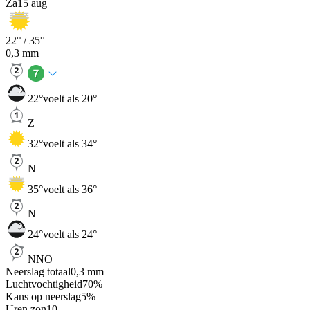
Za
15 aug
22
° /
35
°
0,3
mm
22
°
voelt als 20°
Z
32
°
voelt als 34°
N
35
°
voelt als 36°
N
24
°
voelt als 24°
NNO
Neerslag totaal
0,3
mm
Luchtvochtigheid
70
%
Kans op neerslag
5
%
Uren zon
10