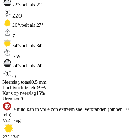
22
°
voelt als 21°
ZZO
26
°
voelt als 27°
Z
34
°
voelt als 34°
NW
24
°
voelt als 24°
O
Neerslag totaal
0,5
mm
Luchtvochtigheid
69
%
Kans op neerslag
15
%
Uren zon
9
Je huid kan in volle zon extreem snel verbranden (binnen 10
min).
Vr
21 aug
22
° /
34
°