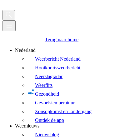
Terug naar home
Nederland
Weerbericht Nederland
Hooikoortsweerbericht
Neerslagradar
Weerflits
Gezondheid
Gevoelstemperatuur
Zonsopkomst en -ondergang
Ontdek de app
Weernieuws
Nieuwsblog