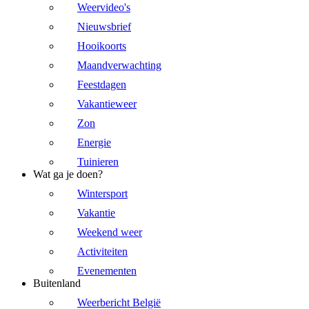
Weervideo's
Nieuwsbrief
Hooikoorts
Maandverwachting
Feestdagen
Vakantieweer
Zon
Energie
Tuinieren
Wat ga je doen?
Wintersport
Vakantie
Weekend weer
Activiteiten
Evenementen
Buitenland
Weerbericht België