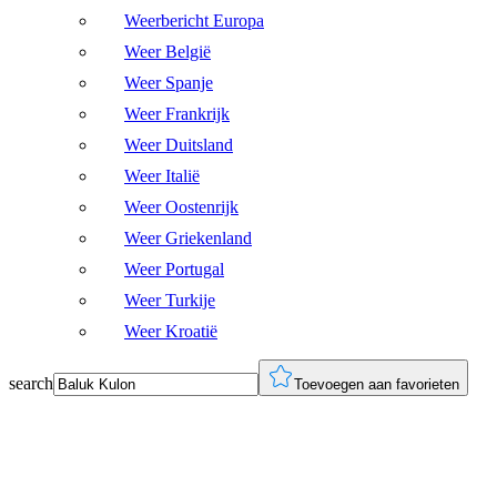
Weerbericht Europa
Weer België
Weer Spanje
Weer Frankrijk
Weer Duitsland
Weer Italië
Weer Oostenrijk
Weer Griekenland
Weer Portugal
Weer Turkije
Weer Kroatië
search
Toevoegen aan favorieten