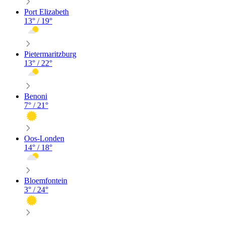
Port Elizabeth
13
° /
19
°
Pietermaritzburg
13
° /
22
°
Benoni
7
° /
21
°
Oos-Londen
14
° /
18
°
Bloemfontein
3
° /
24
°