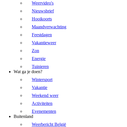
Weervideo's
Nieuwsbrief
Hooikoorts
Maandverwachting
Feestdagen
Vakantieweer
Zon
Energie
Tuinieren
Wat ga je doen?
Wintersport
Vakantie
Weekend weer
Activiteiten
Evenementen
Buitenland
Weerbericht België