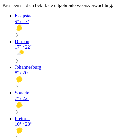
Kies een stad en bekijk de uitgebreide weersverwachting.
Kaapstad
9
° /
17
°
Durban
17
° /
22
°
Johannesburg
8
° /
20
°
Soweto
7
° /
22
°
Pretoria
10
° /
23
°