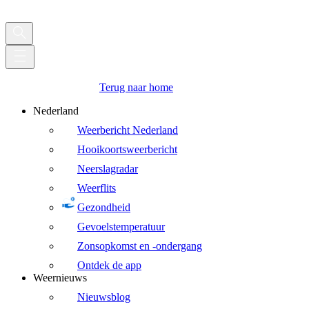
Terug naar home
Nederland
Weerbericht Nederland
Hooikoortsweerbericht
Neerslagradar
Weerflits
Gezondheid
Gevoelstemperatuur
Zonsopkomst en -ondergang
Ontdek de app
Weernieuws
Nieuwsblog