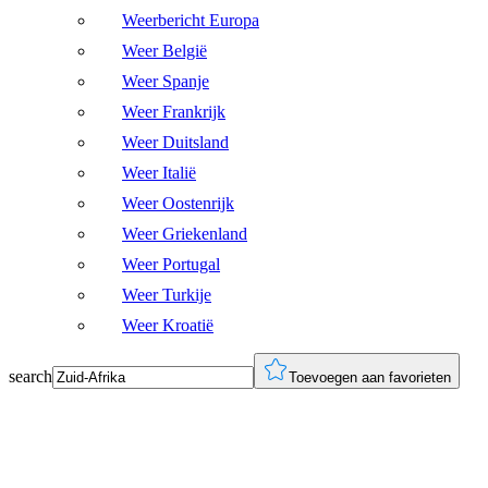
Weerbericht Europa
Weer België
Weer Spanje
Weer Frankrijk
Weer Duitsland
Weer Italië
Weer Oostenrijk
Weer Griekenland
Weer Portugal
Weer Turkije
Weer Kroatië
search
Toevoegen aan favorieten