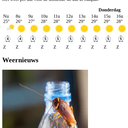
Donderdag
Nu
8u
9u
10u
11u
12u
13u
14u
15u
16u
25
°
26
°
27
°
28
°
28
°
29
°
29
°
29
°
29
°
28
°
Z
Z
Z
Z
Z
Z
Z
Z
Z
Z
Weernieuws