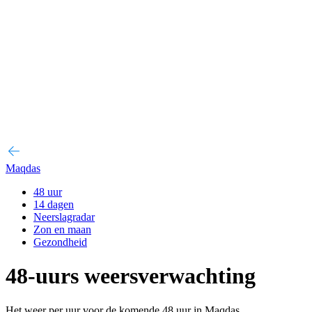
Maqdas
48 uur
14 dagen
Neerslagradar
Zon en maan
Gezondheid
48-uurs weersverwachting
Het weer per uur voor de komende 48 uur in Maqdas