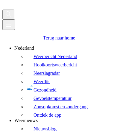
Terug naar home
Nederland
Weerbericht Nederland
Hooikoortsweerbericht
Neerslagradar
Weerflits
Gezondheid
Gevoelstemperatuur
Zonsopkomst en -ondergang
Ontdek de app
Weernieuws
Nieuwsblog