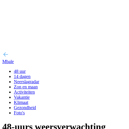
Mbale
48 uur
14 dagen
Neerslagradar
Zon en maan
Activiteiten
Vakantie
Klimaat
Gezondheid
Foto's
48-uurs weersverwachting