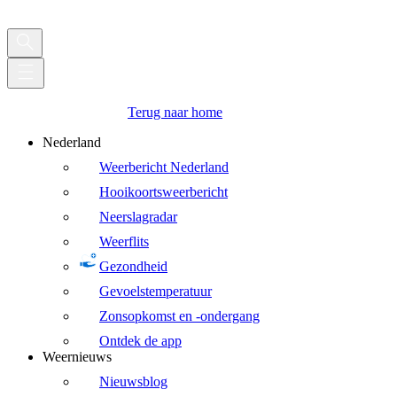
Terug naar home
Nederland
Weerbericht Nederland
Hooikoortsweerbericht
Neerslagradar
Weerflits
Gezondheid
Gevoelstemperatuur
Zonsopkomst en -ondergang
Ontdek de app
Weernieuws
Nieuwsblog