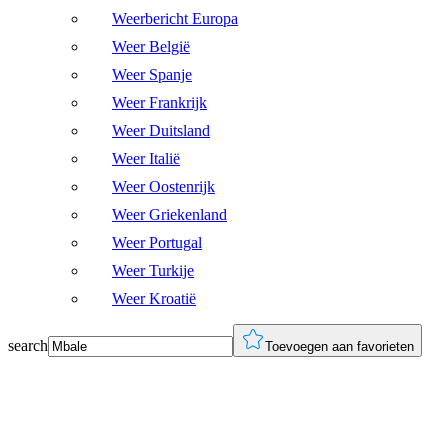
Weerbericht Europa
Weer België
Weer Spanje
Weer Frankrijk
Weer Duitsland
Weer Italië
Weer Oostenrijk
Weer Griekenland
Weer Portugal
Weer Turkije
Weer Kroatië
search
Toevoegen aan favorieten