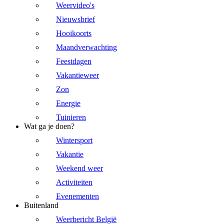
Weervideo's
Nieuwsbrief
Hooikoorts
Maandverwachting
Feestdagen
Vakantieweer
Zon
Energie
Tuinieren
Wat ga je doen?
Wintersport
Vakantie
Weekend weer
Activiteiten
Evenementen
Buitenland
Weerbericht België