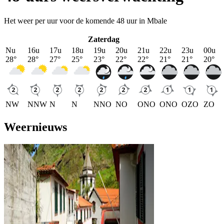
Het weer per uur voor de komende 48 uur in Mbale
Zaterdag
Nu
16u
17u
18u
19u
20u
21u
22u
23u
00u
28
°
28
°
27
°
25
°
23
°
22
°
22
°
21
°
21
°
20
°
NW
NNW
N
N
NNO
NO
ONO
ONO
OZO
ZO
Weernieuws