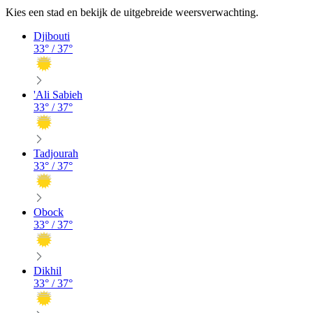
Kies een stad en bekijk de uitgebreide weersverwachting.
Djibouti
33
° /
37
°
'Ali Sabieh
33
° /
37
°
Tadjourah
33
° /
37
°
Obock
33
° /
37
°
Dikhil
33
° /
37
°