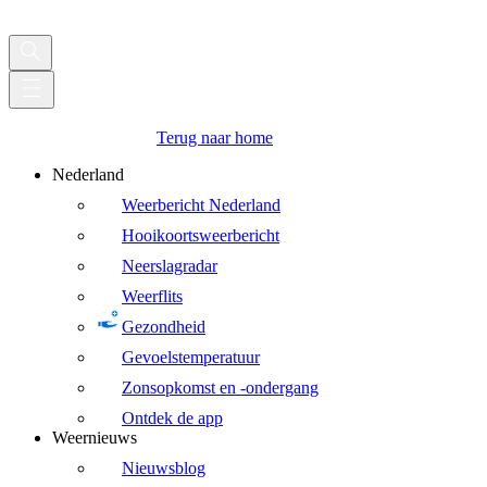
Terug naar home
Nederland
Weerbericht Nederland
Hooikoortsweerbericht
Neerslagradar
Weerflits
Gezondheid
Gevoelstemperatuur
Zonsopkomst en -ondergang
Ontdek de app
Weernieuws
Nieuwsblog