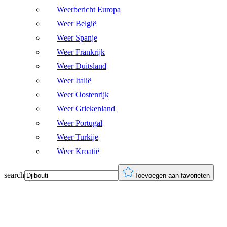
Weerbericht Europa
Weer België
Weer Spanje
Weer Frankrijk
Weer Duitsland
Weer Italië
Weer Oostenrijk
Weer Griekenland
Weer Portugal
Weer Turkije
Weer Kroatië
search
Toevoegen aan favorieten