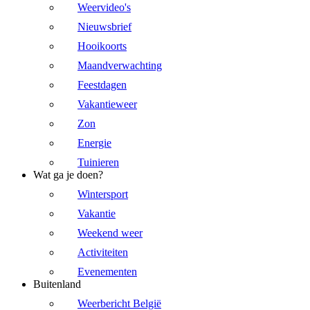
Weervideo's
Nieuwsbrief
Hooikoorts
Maandverwachting
Feestdagen
Vakantieweer
Zon
Energie
Tuinieren
Wat ga je doen?
Wintersport
Vakantie
Weekend weer
Activiteiten
Evenementen
Buitenland
Weerbericht België