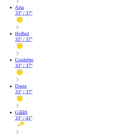
Arta
33
° /
37
°
Holhol
33
° /
37
°
Goubétto
33
° /
37
°
Dorra
33
° /
37
°
Gâlâfi
33
° /
41
°