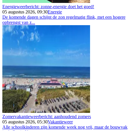
Energieweerbericht: zonne-energie doet het goed!
05 augustus 2026, 09:30
Energie
De komende dagen schijnt de zon regelmatig flink, met een hogere
opbrengst van z...
Zomervakantieweerbericht: aanhoudend zomers
05 augustus 2026, 05:30
Vakantieweer
Alle schoolkinderen zijn komende week nog vrij, maar de bouwvak