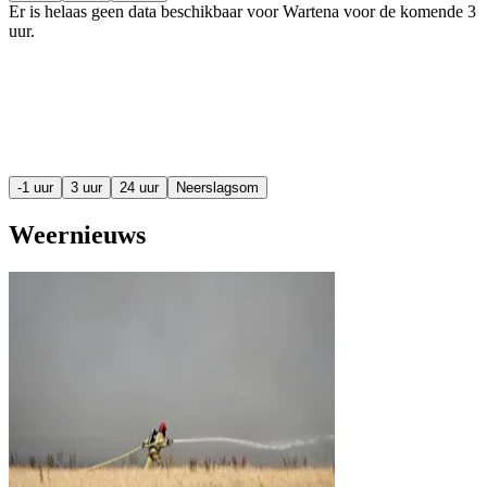
Er is helaas geen data beschikbaar voor Wartena voor de komende
3
uur
.
-1 uur
3 uur
24 uur
Neerslagsom
Weernieuws