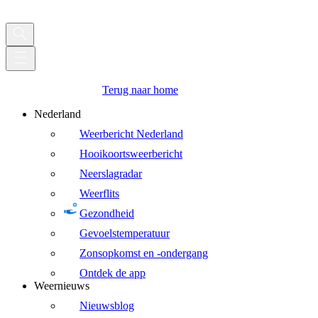
Terug naar home
Nederland
Weerbericht Nederland
Hooikoortsweerbericht
Neerslagradar
Weerflits
Gezondheid
Gevoelstemperatuur
Zonsopkomst en -ondergang
Ontdek de app
Weernieuws
Nieuwsblog