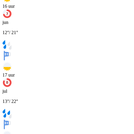
16
uur
jun
12
°
/
21
°
17
uur
jul
13
°
/
22
°