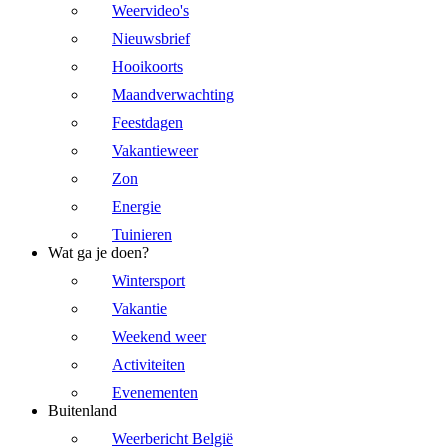
Weervideo's
Nieuwsbrief
Hooikoorts
Maandverwachting
Feestdagen
Vakantieweer
Zon
Energie
Tuinieren
Wat ga je doen?
Wintersport
Vakantie
Weekend weer
Activiteiten
Evenementen
Buitenland
Weerbericht België