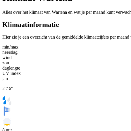
Alles over het klimaat van Wartena en wat je per maand kunt verwach
Klimaatinformatie
Hier zie je een overzicht van de gemiddelde klimaatcijfers per maand
min/max.
neerslag
wind
zon
daglengte
UV-index
jan
2
°
/
6
°
8
uur