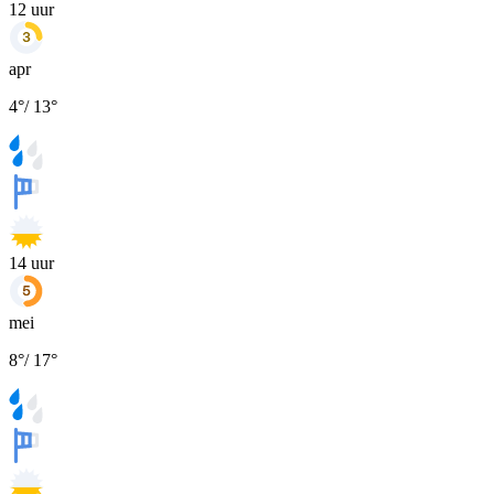
12
uur
apr
4
°
/
13
°
14
uur
mei
8
°
/
17
°