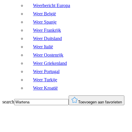
Weerbericht Europa
Weer België
Weer Spanje
Weer Frankrijk
Weer Duitsland
Weer Italië
Weer Oostenrijk
Weer Griekenland
Weer Portugal
Weer Turkije
Weer Kroatië
search
Toevoegen aan favorieten