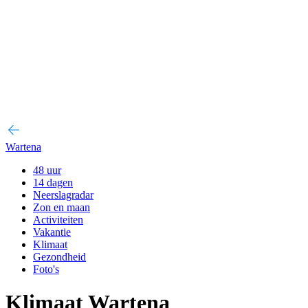
Wartena
48 uur
14 dagen
Neerslagradar
Zon en maan
Activiteiten
Vakantie
Klimaat
Gezondheid
Foto's
Klimaat Wartena