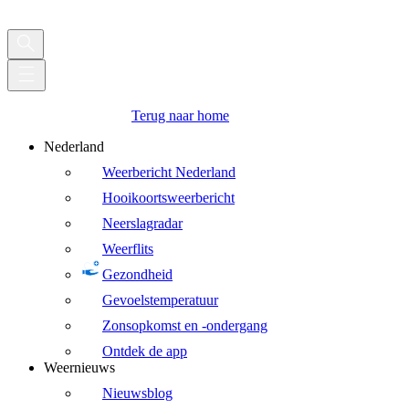
Terug naar home
Nederland
Weerbericht Nederland
Hooikoortsweerbericht
Neerslagradar
Weerflits
Gezondheid
Gevoelstemperatuur
Zonsopkomst en -ondergang
Ontdek de app
Weernieuws
Nieuwsblog