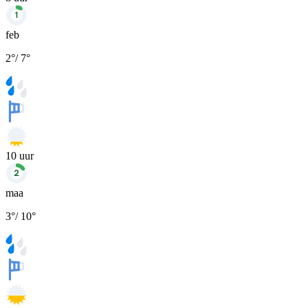
feb
2
°
/
7
°
10
uur
maa
3
°
/
10
°