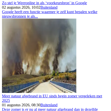
Zo stel je Weeronline in als ‘voorkeursbron’ in Google
02 augustus 2026, 10:02
Buitenland
Google heeft een functie waarmee je zelf kunt bepalen welke
nieuwsbronnen je als...
Meer natuur afgebrand in EU sinds begin zomer vergeleken met
2025
01 augustus 2026, 08:30
Buitenland
Deze zomer is er nu al meer natuur afgebrand dan in dezelfde