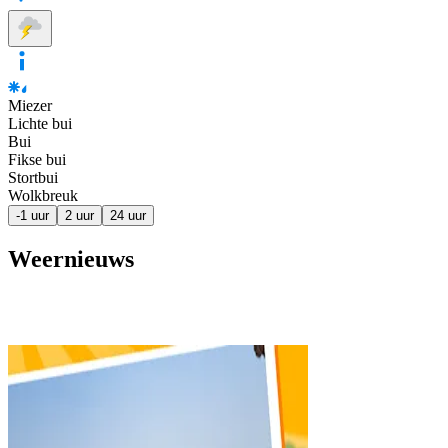
Miezer
Lichte bui
Bui
Fikse bui
Stortbui
Wolkbreuk
-1 uur
2 uur
24 uur
Weernieuws