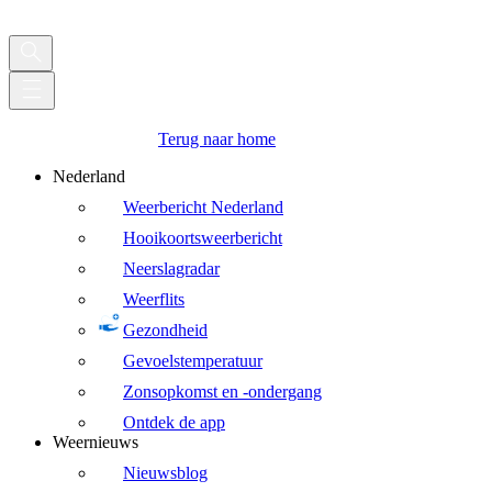
Terug naar home
Nederland
Weerbericht Nederland
Hooikoortsweerbericht
Neerslagradar
Weerflits
Gezondheid
Gevoelstemperatuur
Zonsopkomst en -ondergang
Ontdek de app
Weernieuws
Nieuwsblog