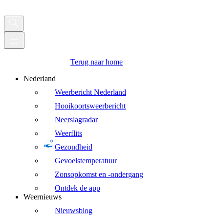
Terug naar home
Nederland
Weerbericht Nederland
Hooikoortsweerbericht
Neerslagradar
Weerflits
Gezondheid
Gevoelstemperatuur
Zonsopkomst en -ondergang
Ontdek de app
Weernieuws
Nieuwsblog