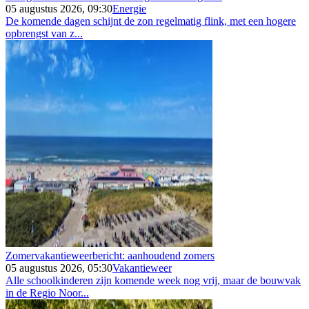
05 augustus 2026, 09:30
Energie
De komende dagen schijnt de zon regelmatig flink, met een hogere
opbrengst van z...
Zomervakantieweerbericht: aanhoudend zomers
05 augustus 2026, 05:30
Vakantieweer
Alle schoolkinderen zijn komende week nog vrij, maar de bouwvak
in de Regio Noor...