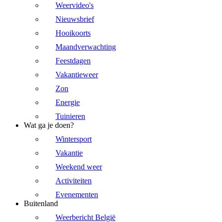
Weervideo's
Nieuwsbrief
Hooikoorts
Maandverwachting
Feestdagen
Vakantieweer
Zon
Energie
Tuinieren
Wat ga je doen?
Wintersport
Vakantie
Weekend weer
Activiteiten
Evenementen
Buitenland
Weerbericht België