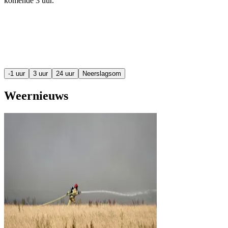
komende
3 uur
.
-1 uur
3 uur
24 uur
Neerslagsom
Weernieuws