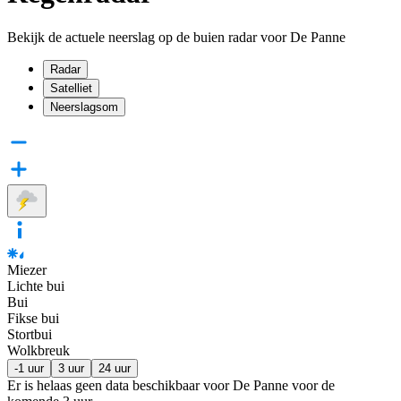
Bekijk de actuele neerslag op de buien radar voor De Panne
Radar
Satelliet
Neerslagsom
Miezer
Lichte bui
Bui
Fikse bui
Stortbui
Wolkbreuk
-1 uur
3 uur
24 uur
Er is helaas geen data beschikbaar voor De Panne voor de