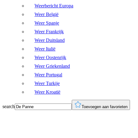
Weerbericht Europa
Weer België
Weer Spanje
Weer Frankrijk
Weer Duitsland
Weer Italië
Weer Oostenrijk
Weer Griekenland
Weer Portugal
Weer Turkije
Weer Kroatië
search
Toevoegen aan favorieten