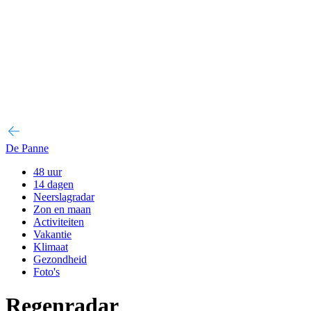
De Panne
48 uur
14 dagen
Neerslagradar
Zon en maan
Activiteiten
Vakantie
Klimaat
Gezondheid
Foto's
Regenradar