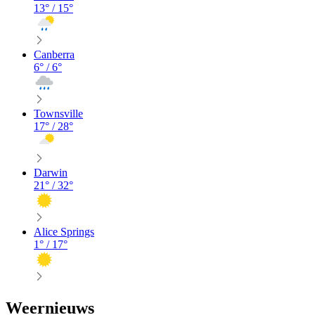
13
° /
15
°
Canberra
6
° /
6
°
Townsville
17
° /
28
°
Darwin
21
° /
32
°
Alice Springs
1
° /
17
°
Weernieuws