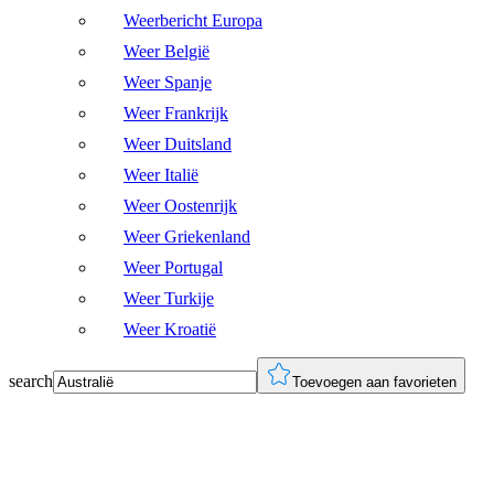
Weerbericht Europa
Weer België
Weer Spanje
Weer Frankrijk
Weer Duitsland
Weer Italië
Weer Oostenrijk
Weer Griekenland
Weer Portugal
Weer Turkije
Weer Kroatië
search
Toevoegen aan favorieten