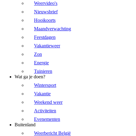
Weervideo's
Nieuwsbrief
Hooikoorts
Maandverwachting
Feestdagen
Vakantieweer
Zon
Energie
Tuinieren
Wat ga je doen?
Wintersport
Vakantie
Weekend weer
Activiteiten
Evenementen
Buitenland
Weerbericht België