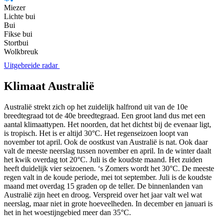
Miezer
Lichte bui
Bui
Fikse bui
Stortbui
Wolkbreuk
Uitgebreide radar
Klimaat Australië
Australië strekt zich op het zuidelijk halfrond uit van de 10e
breedtegraad tot de 40e breedtegraad. Een groot land dus met een
aantal klimaattypen. Het noorden, dat het dichtst bij de evenaar ligt,
is tropisch. Het is er altijd 30°C. Het regenseizoen loopt van
november tot april. Ook de oostkust van Australië is nat. Ook daar
valt de meeste neerslag tussen november en april. In de winter daalt
het kwik overdag tot 20°C. Juli is de koudste maand. Het zuiden
heeft duidelijk vier seizoenen. ‘s Zomers wordt het 30°C. De meeste
regen valt in de koude periode, mei tot september. Juli is de koudste
maand met overdag 15 graden op de teller. De binnenlanden van
Australië zijn heet en droog. Verspreid over het jaar valt wel wat
neerslag, maar niet in grote hoeveelheden. In december en januari is
het in het woestijngebied meer dan 35°C.