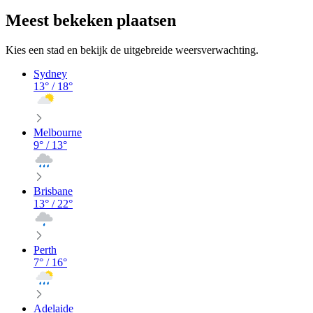
Meest bekeken plaatsen
Kies een stad en bekijk de uitgebreide weersverwachting.
Sydney
13
° /
18
°
Melbourne
9
° /
13
°
Brisbane
13
° /
22
°
Perth
7
° /
16
°
Adelaide