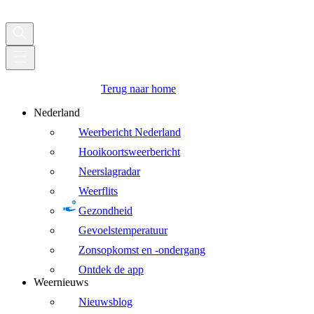
Terug naar home
Nederland
Weerbericht Nederland
Hooikoortsweerbericht
Neerslagradar
Weerflits
Gezondheid
Gevoelstemperatuur
Zonsopkomst en -ondergang
Ontdek de app
Weernieuws
Nieuwsblog