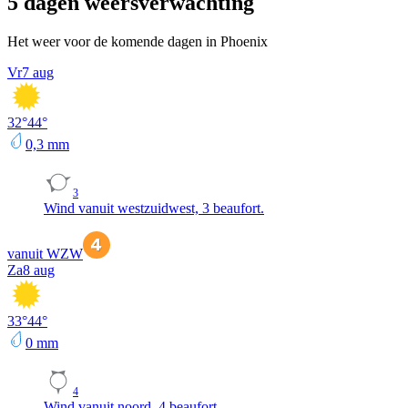
5 dagen weersverwachting
Het weer voor de komende dagen in Phoenix
Vr
7 aug
32
°
44
°
0,3
mm
3
Wind vanuit westzuidwest, 3 beaufort.
vanuit WZW
Za
8 aug
33
°
44
°
0
mm
4
Wind vanuit noord, 4 beaufort.