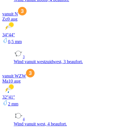
vanuit N
Zo
9 aug
34
°
44
°
0,5
mm
3
Wind vanuit westzuidwest, 3 beaufort.
vanuit WZW
Ma
10 aug
32
°
41
°
2
mm
4
Wind vanuit west, 4 beaufort.