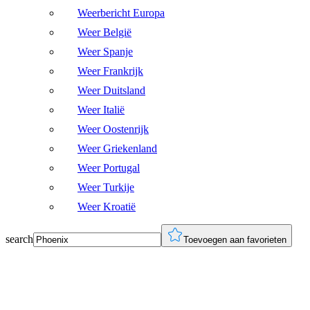
Weerbericht Europa
Weer België
Weer Spanje
Weer Frankrijk
Weer Duitsland
Weer Italië
Weer Oostenrijk
Weer Griekenland
Weer Portugal
Weer Turkije
Weer Kroatië
search
Toevoegen aan favorieten