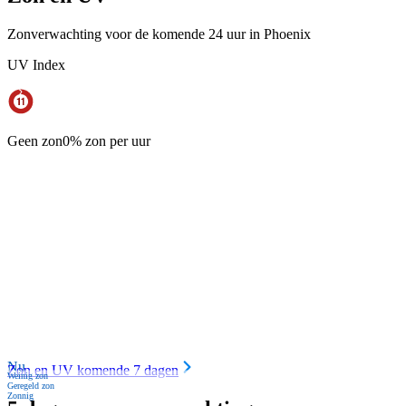
Zonverwachting voor de komende 24 uur in Phoenix
UV Index
Geen zon
0% zon per uur
Nu
Zon en UV komende 7 dagen
Weinig zon
Geregeld zon
Zonnig