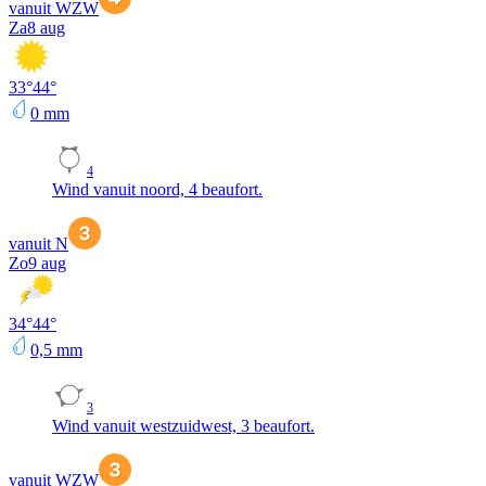
vanuit WZW
Za
8 aug
33
°
44
°
0
mm
4
Wind vanuit noord, 4 beaufort.
vanuit N
Zo
9 aug
34
°
44
°
0,5
mm
3
Wind vanuit westzuidwest, 3 beaufort.
vanuit WZW