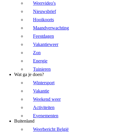
Weervideo's
Nieuwsbrief
Hooikoorts
Maandverwachting
Feestdagen
Vakantieweer
Zon
Energie
Tuinieren
Wat ga je doen?
Wintersport
Vakantie
Weekend weer
Activiteiten
Evenementen
Buitenland
Weerbericht België