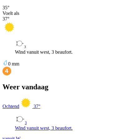
35
°
Voelt als
37
°
3
Wind vanuit west, 3 beaufort.
0
mm
Weer vandaag
Ochtend
37
°
3
Wind vanuit west, 3 beaufort.
vanuit W