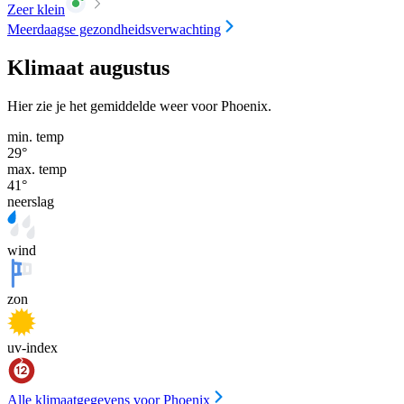
Zeer klein
Meerdaagse gezondheidsverwachting
Klimaat augustus
Hier zie je het gemiddelde weer voor Phoenix.
min. temp
29
°
max. temp
41
°
neerslag
wind
zon
uv-index
Alle klimaatgegevens voor Phoenix