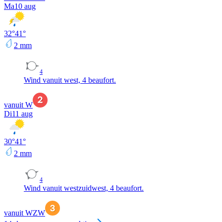
Ma
10 aug
32
°
41
°
2
mm
4
Wind vanuit west, 4 beaufort.
vanuit W
Di
11 aug
30
°
41
°
2
mm
4
Wind vanuit westzuidwest, 4 beaufort.
vanuit WZW