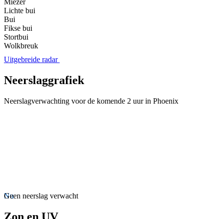
Miezer
Lichte bui
Bui
Fikse bui
Stortbui
Wolkbreuk
Uitgebreide radar
Neerslaggrafiek
Neerslagverwachting voor de komende 2 uur in Phoenix
Nu
Geen neerslag verwacht
Zon en UV