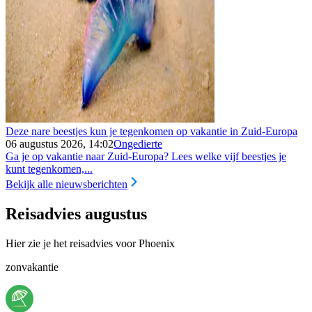
Deze nare beestjes kun je tegenkomen op vakantie in Zuid-Europa
06 augustus 2026, 14:02
Ongedierte
Ga je op vakantie naar Zuid-Europa? Lees welke vijf beestjes je
kunt tegenkomen,...
Bekijk alle nieuwsberichten
Reisadvies augustus
Hier zie je het reisadvies voor Phoenix
zonvakantie