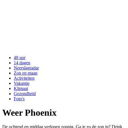
48 uur
14 dagen
Neerslagradar
Zon en maan
Activiteiten
Vakantie
Klimaat
Gezondheid
Foto's
Weer Phoenix
De ochtend en middag verlopen zonnig. Ga je zo de zon in? Drink