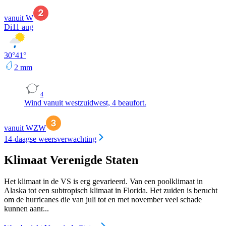
vanuit W
Di
11 aug
30
°
41
°
2
mm
4
Wind vanuit westzuidwest, 4 beaufort.
vanuit WZW
14-daagse weersverwachting
Klimaat Verenigde Staten
Het klimaat in de VS is erg gevarieerd. Van een poolklimaat in
Alaska tot een subtropisch klimaat in Florida. Het zuiden is berucht
om de hurricanes die van juli tot en met november veel schade
kunnen aanr...