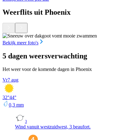
Weerflits uit Phoenix
Bekijk meer foto's
5 dagen weersverwachting
Het weer voor de komende dagen in Phoenix
Vr
7 aug
32
°
44
°
0,3
mm
3
Wind vanuit westzuidwest, 3 beaufort.