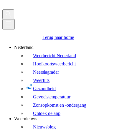
Terug naar home
Nederland
Weerbericht Nederland
Hooikoortsweerbericht
Neerslagradar
Weerflits
Gezondheid
Gevoelstemperatuur
Zonsopkomst en -ondergang
Ontdek de app
Weernieuws
Nieuwsblog