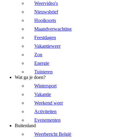
Weervideo's
Nieuwsbrief
Hooikoorts
Maandverwachting
Feestdagen
Vakantieweer
Zon
Energie
Tuinieren
Wat ga je doen?
Wintersport
Vakantie
Weekend weer
Activiteiten
Evenementen
Buitenland
Weerbericht België