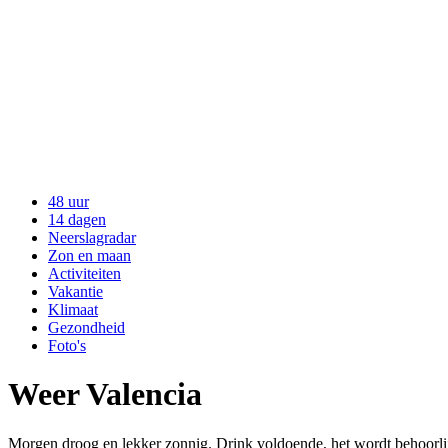
48 uur
14 dagen
Neerslagradar
Zon en maan
Activiteiten
Vakantie
Klimaat
Gezondheid
Foto's
Weer Valencia
Morgen droog en lekker zonnig. Drink voldoende, het wordt behoorlij