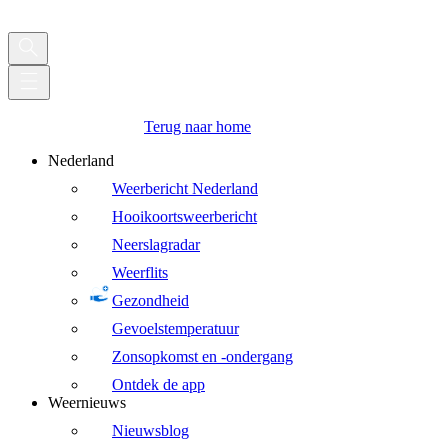
Terug naar home
Nederland
Weerbericht Nederland
Hooikoortsweerbericht
Neerslagradar
Weerflits
Gezondheid
Gevoelstemperatuur
Zonsopkomst en -ondergang
Ontdek de app
Weernieuws
Nieuwsblog