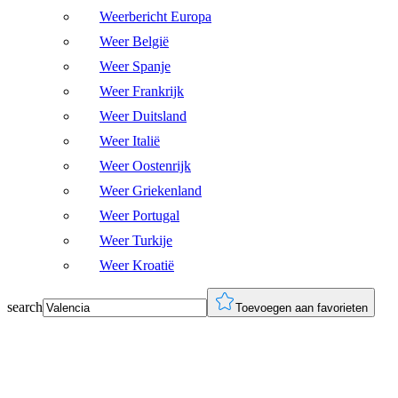
Weerbericht Europa
Weer België
Weer Spanje
Weer Frankrijk
Weer Duitsland
Weer Italië
Weer Oostenrijk
Weer Griekenland
Weer Portugal
Weer Turkije
Weer Kroatië
search
Toevoegen aan favorieten