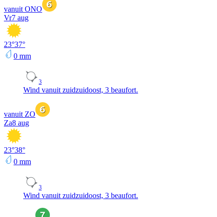
vanuit ONO
Vr
7 aug
23
°
37
°
0
mm
3
Wind vanuit zuidzuidoost, 3 beaufort.
vanuit ZO
Za
8 aug
23
°
38
°
0
mm
3
Wind vanuit zuidzuidoost, 3 beaufort.