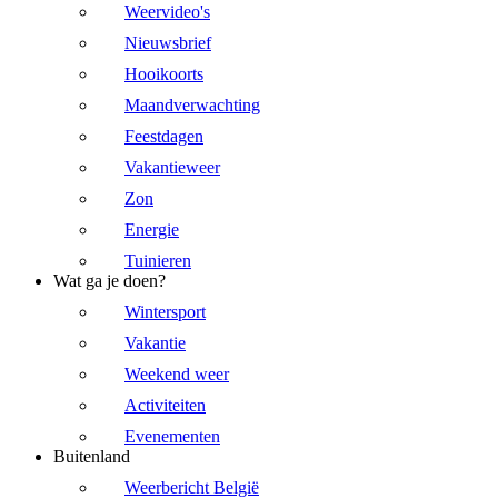
Weervideo's
Nieuwsbrief
Hooikoorts
Maandverwachting
Feestdagen
Vakantieweer
Zon
Energie
Tuinieren
Wat ga je doen?
Wintersport
Vakantie
Weekend weer
Activiteiten
Evenementen
Buitenland
Weerbericht België