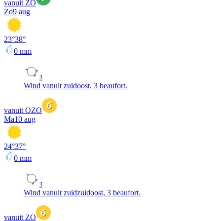
vanuit ZO
Zo
9 aug
23
°
38
°
0
mm
3
Wind vanuit zuidoost, 3 beaufort.
vanuit OZO
Ma
10 aug
24
°
37
°
0
mm
3
Wind vanuit zuidzuidoost, 3 beaufort.
vanuit ZO