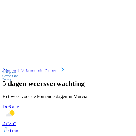
Nu
Zon en UV komende 7 dagen
Weinig zon
Geregeld zon
Zonnig
5 dagen weersverwachting
Het weer voor de komende dagen in Murcia
Do
6 aug
25
°
36
°
0
mm