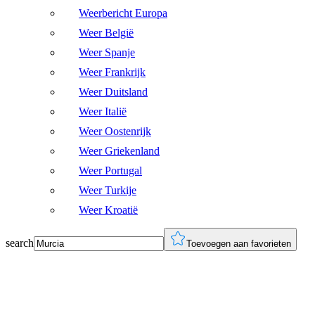
Weerbericht Europa
Weer België
Weer Spanje
Weer Frankrijk
Weer Duitsland
Weer Italië
Weer Oostenrijk
Weer Griekenland
Weer Portugal
Weer Turkije
Weer Kroatië
search
Toevoegen aan favorieten