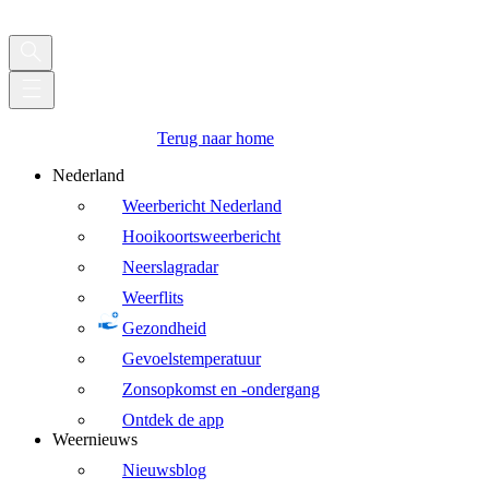
Terug naar home
Nederland
Weerbericht Nederland
Hooikoortsweerbericht
Neerslagradar
Weerflits
Gezondheid
Gevoelstemperatuur
Zonsopkomst en -ondergang
Ontdek de app
Weernieuws
Nieuwsblog