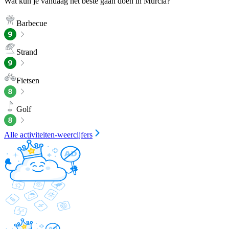
Wat kun je vandaag het beste gaan doen in Murcia?
Barbecue
Strand
Fietsen
Golf
Alle activiteiten-weercijfers