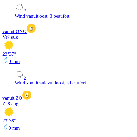
3
Wind vanuit oost, 3 beaufort.
vanuit ONO
Vr
7 aug
23
°
37
°
0
mm
3
Wind vanuit zuidzuidoost, 3 beaufort.
vanuit ZO
Za
8 aug
23
°
38
°
0
mm