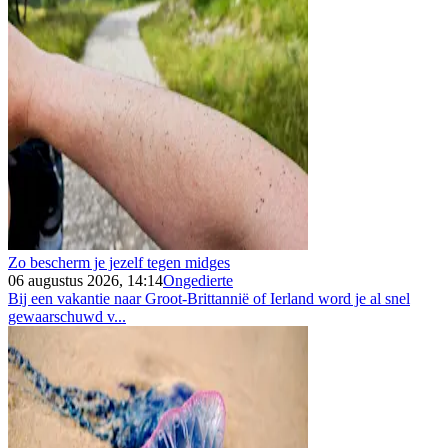
Zo bescherm je jezelf tegen midges
06 augustus 2026, 14:14
Ongedierte
Bij een vakantie naar Groot-Brittannië of Ierland word je al snel
gewaarschuwd v...