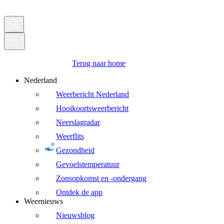
Terug naar home
Nederland
Weerbericht Nederland
Hooikoortsweerbericht
Neerslagradar
Weerflits
Gezondheid
Gevoelstemperatuur
Zonsopkomst en -ondergang
Ontdek de app
Weernieuws
Nieuwsblog