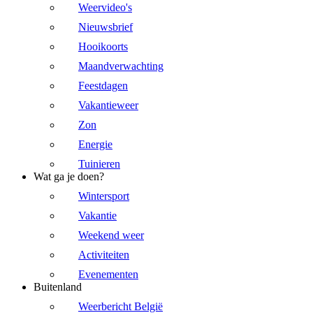
Weervideo's
Nieuwsbrief
Hooikoorts
Maandverwachting
Feestdagen
Vakantieweer
Zon
Energie
Tuinieren
Wat ga je doen?
Wintersport
Vakantie
Weekend weer
Activiteiten
Evenementen
Buitenland
Weerbericht België