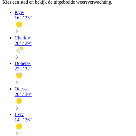
Kies een stad en bekijk de uitgebreide weersverwachting.
Kyiv
16
° /
25
°
Charkiv
20
° /
29
°
Donetsk
22
° /
32
°
Odessa
20
° /
30
°
Lviv
14
° /
26
°