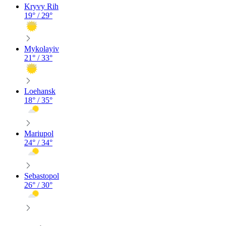
Kryvy Rih
19
° /
29
°
Mykolayiv
21
° /
33
°
Loehansk
18
° /
35
°
Mariupol
24
° /
34
°
Sebastopol
26
° /
30
°