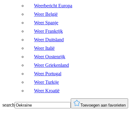
Weerbericht Europa
Weer België
Weer Spanje
Weer Frankrijk
Weer Duitsland
Weer Italië
Weer Oostenrijk
Weer Griekenland
Weer Portugal
Weer Turkije
Weer Kroatië
search
Toevoegen aan favorieten