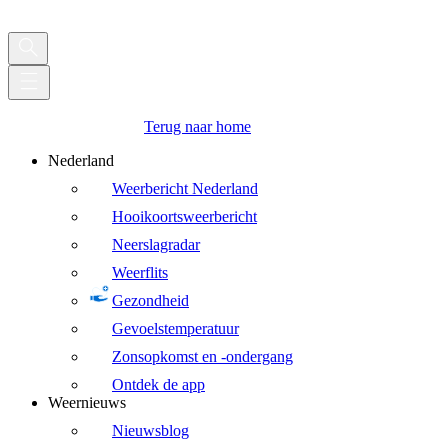
Terug naar home
Nederland
Weerbericht Nederland
Hooikoortsweerbericht
Neerslagradar
Weerflits
Gezondheid
Gevoelstemperatuur
Zonsopkomst en -ondergang
Ontdek de app
Weernieuws
Nieuwsblog