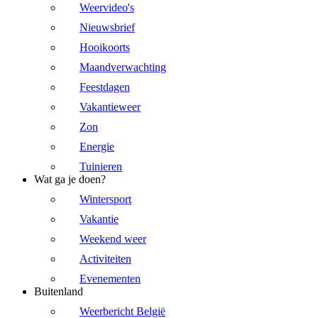
Weervideo's
Nieuwsbrief
Hooikoorts
Maandverwachting
Feestdagen
Vakantieweer
Zon
Energie
Tuinieren
Wat ga je doen?
Wintersport
Vakantie
Weekend weer
Activiteiten
Evenementen
Buitenland
Weerbericht België