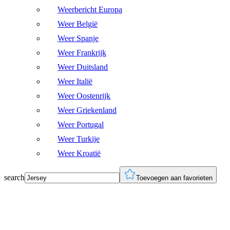
Weerbericht Europa
Weer België
Weer Spanje
Weer Frankrijk
Weer Duitsland
Weer Italië
Weer Oostenrijk
Weer Griekenland
Weer Portugal
Weer Turkije
Weer Kroatië
search
Toevoegen aan favorieten