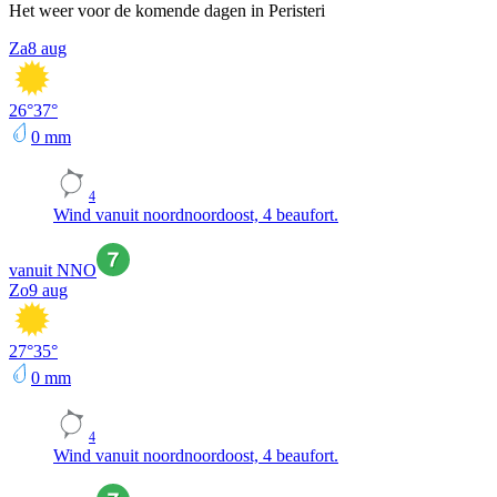
Het weer voor de komende dagen in Peristeri
Za
8 aug
26
°
37
°
0
mm
4
Wind vanuit noordnoordoost, 4 beaufort.
vanuit NNO
Zo
9 aug
27
°
35
°
0
mm
4
Wind vanuit noordnoordoost, 4 beaufort.