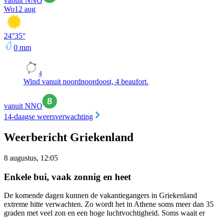
vanuit NNO
Wo
12 aug
24
°
35
°
0
mm
4
Wind vanuit noordnoordoost, 4 beaufort.
vanuit NNO
14-daagse weersverwachting
Weerbericht Griekenland
8 augustus, 12:05
Enkele bui, vaak zonnig en heet
De komende dagen kunnen de vakantiegangers in Griekenland
extreme hitte verwachten. Zo wordt het in Athene soms meer dan 35
graden met veel zon en een hoge luchtvochtigheid. Soms waait er