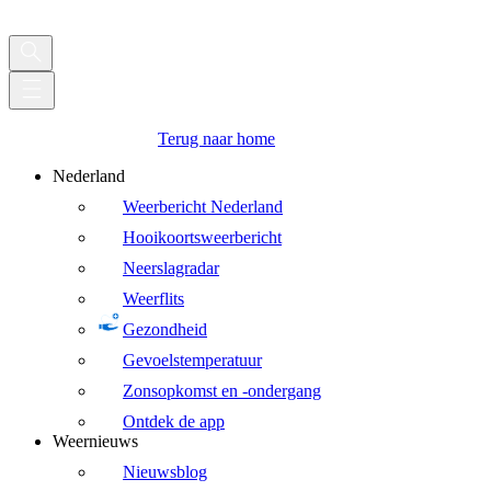
Terug naar home
Nederland
Weerbericht Nederland
Hooikoortsweerbericht
Neerslagradar
Weerflits
Gezondheid
Gevoelstemperatuur
Zonsopkomst en -ondergang
Ontdek de app
Weernieuws
Nieuwsblog