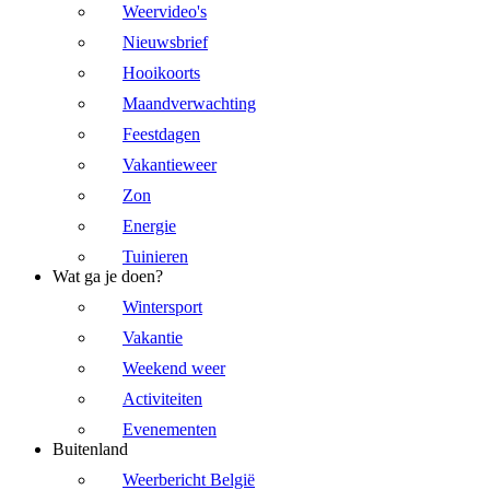
Weervideo's
Nieuwsbrief
Hooikoorts
Maandverwachting
Feestdagen
Vakantieweer
Zon
Energie
Tuinieren
Wat ga je doen?
Wintersport
Vakantie
Weekend weer
Activiteiten
Evenementen
Buitenland
Weerbericht België