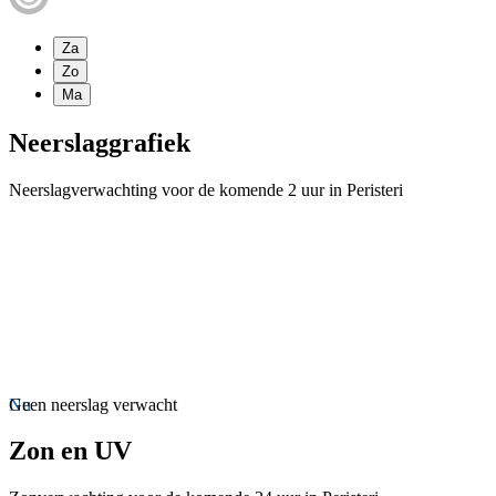
Za
Zo
Ma
Neerslaggrafiek
Neerslagverwachting voor de komende 2 uur in Peristeri
Nu
Geen neerslag verwacht
Zon en UV