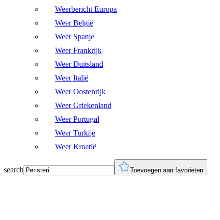
Weerbericht Europa
Weer België
Weer Spanje
Weer Frankrijk
Weer Duitsland
Weer Italië
Weer Oostenrijk
Weer Griekenland
Weer Portugal
Weer Turkije
Weer Kroatië
search
Toevoegen aan favorieten