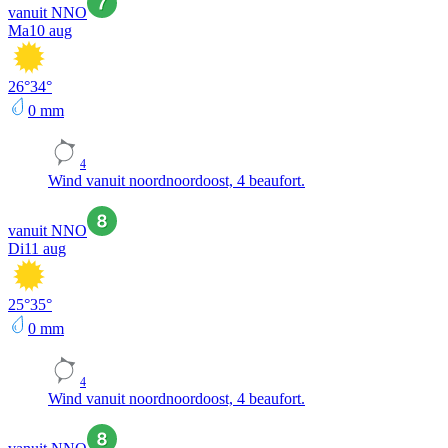
vanuit NNO
Ma
10 aug
26
°
34
°
0
mm
4
Wind vanuit noordnoordoost, 4 beaufort.
vanuit NNO
Di
11 aug
25
°
35
°
0
mm
4
Wind vanuit noordnoordoost, 4 beaufort.