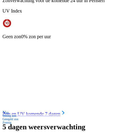
Zonverwachting voor de komende 24 uur in Peristeri
UV Index
Geen zon
0% zon per uur
Nu
Zon en UV komende 7 dagen
Weinig zon
Geregeld zon
Zonnig
5 dagen weersverwachting