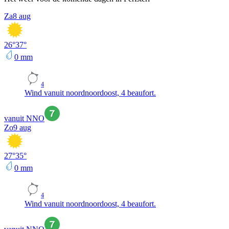
Za
8 aug
26
°
37
°
0
mm
4
Wind vanuit noordnoordoost, 4 beaufort.
vanuit NNO
Zo
9 aug
27
°
35
°
0
mm
4
Wind vanuit noordnoordoost, 4 beaufort.