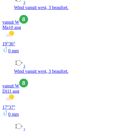
3
Wind vanuit west, 3 beaufort.
vanuit W
Ma
10 aug
19
°
36
°
0
mm
3
Wind vanuit west, 3 beaufort.
vanuit W
Di
11 aug
17
°
37
°
0
mm
2