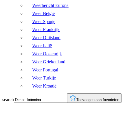
Weerbericht Europa
Weer België
Weer Spanje
Weer Frankrijk
Weer Duitsland
Weer Italië
Weer Oostenrijk
Weer Griekenland
Weer Portugal
Weer Turkije
Weer Kroatië
search
Toevoegen aan favorieten