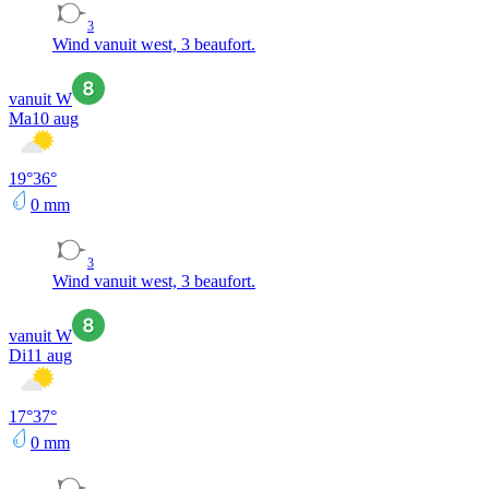
3
Wind vanuit west, 3 beaufort.
vanuit W
Ma
10 aug
19
°
36
°
0
mm
3
Wind vanuit west, 3 beaufort.
vanuit W
Di
11 aug
17
°
37
°
0
mm