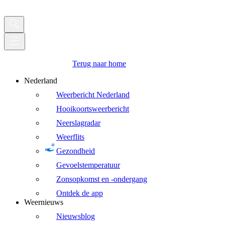
Terug naar home
Nederland
Weerbericht Nederland
Hooikoortsweerbericht
Neerslagradar
Weerflits
Gezondheid
Gevoelstemperatuur
Zonsopkomst en -ondergang
Ontdek de app
Weernieuws
Nieuwsblog