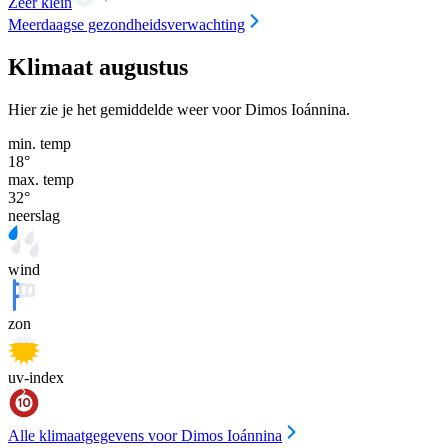
Zeer klein
Meerdaagse gezondheidsverwachting
Klimaat augustus
Hier zie je het gemiddelde weer voor Dimos Ioánnina.
min. temp
18
°
max. temp
32
°
neerslag
wind
zon
uv-index
Alle klimaatgegevens voor Dimos Ioánnina