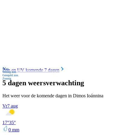
Nu
Zon en UV komende 7 dagen
Weinig zon
Geregeld zon
Zonnig
5 dagen weersverwachting
Het weer voor de komende dagen in Dimos Ioánnina
Vr
7 aug
17
°
35
°
0
mm