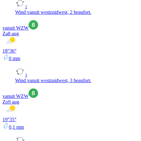
2
Wind vanuit westzuidwest, 2 beaufort.
vanuit WZW
Za
8 aug
18
°
36
°
0
mm
3
Wind vanuit westzuidwest, 3 beaufort.
vanuit WZW
Zo
9 aug
19
°
35
°
0,1
mm