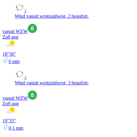
2
Wind vanuit westzuidwest, 2 beaufort.
vanuit WZW
Za
8 aug
18
°
36
°
0
mm
3
Wind vanuit westzuidwest, 3 beaufort.
vanuit WZW
Zo
9 aug
19
°
35
°
0,1
mm