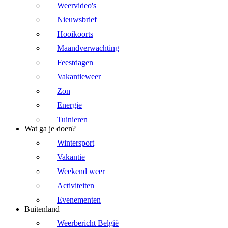
Weervideo's
Nieuwsbrief
Hooikoorts
Maandverwachting
Feestdagen
Vakantieweer
Zon
Energie
Tuinieren
Wat ga je doen?
Wintersport
Vakantie
Weekend weer
Activiteiten
Evenementen
Buitenland
Weerbericht België