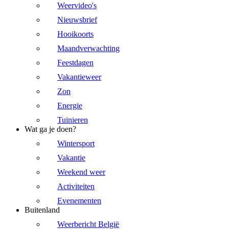
Weervideo's
Nieuwsbrief
Hooikoorts
Maandverwachting
Feestdagen
Vakantieweer
Zon
Energie
Tuinieren
Wat ga je doen?
Wintersport
Vakantie
Weekend weer
Activiteiten
Evenementen
Buitenland
Weerbericht België