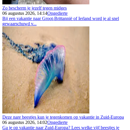
Zo bescherm je jezelf tegen midges
06 augustus 2026, 14:14
Ongedierte
Bij een vakantie naar Groot-Brittannië of Ierland word je al snel
gewaarschuwd v...
Deze nare beestjes kun je tegenkomen op vakantie in Zuid-Europa
06 augustus 2026, 14:02
Ongedierte
Ga je op vakantie naar Zuid-Europa? Lees welke vijf beestjes je