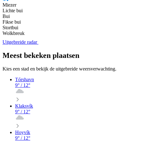
Miezer
Lichte bui
Bui
Fikse bui
Stortbui
Wolkbreuk
Uitgebreide radar
Meest bekeken plaatsen
Kies een stad en bekijk de uitgebreide weersverwachting.
Tórshavn
9
° /
12
°
Klaksvík
9
° /
12
°
Hoyvík
9
° /
12
°