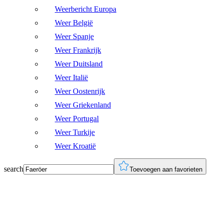
Weerbericht Europa
Weer België
Weer Spanje
Weer Frankrijk
Weer Duitsland
Weer Italië
Weer Oostenrijk
Weer Griekenland
Weer Portugal
Weer Turkije
Weer Kroatië
search
Toevoegen aan favorieten