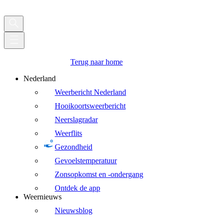
Terug naar home
Nederland
Weerbericht Nederland
Hooikoortsweerbericht
Neerslagradar
Weerflits
Gezondheid
Gevoelstemperatuur
Zonsopkomst en -ondergang
Ontdek de app
Weernieuws
Nieuwsblog