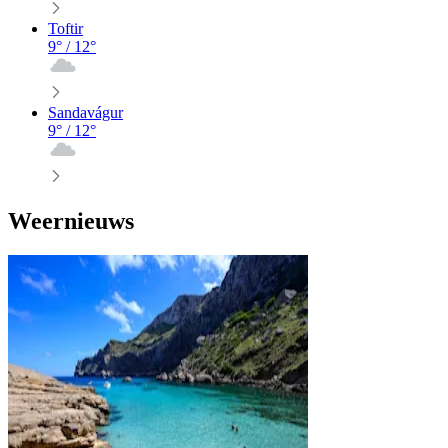
Toftir
9
° /
12
°
Sandavágur
9
° /
12
°
Weernieuws