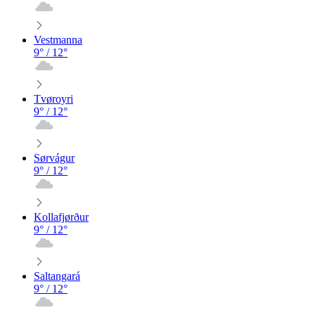
Vestmanna
9
° /
12
°
Tvøroyri
9
° /
12
°
Sørvágur
9
° /
12
°
Kollafjørður
9
° /
12
°
Saltangará
9
° /
12
°