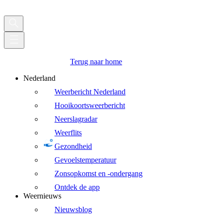
Terug naar home
Nederland
Weerbericht Nederland
Hooikoortsweerbericht
Neerslagradar
Weerflits
Gezondheid
Gevoelstemperatuur
Zonsopkomst en -ondergang
Ontdek de app
Weernieuws
Nieuwsblog