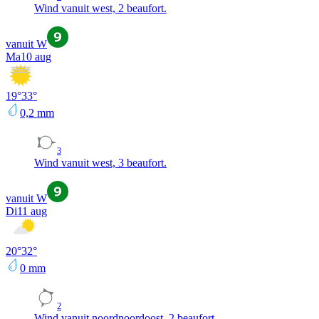
Wind vanuit west, 2 beaufort.
vanuit W
Ma
10 aug
19
°
33
°
0,2
mm
3
Wind vanuit west, 3 beaufort.
vanuit W
Di
11 aug
20
°
32
°
0
mm
2
Wind vanuit noordnoordoost, 2 beaufort.