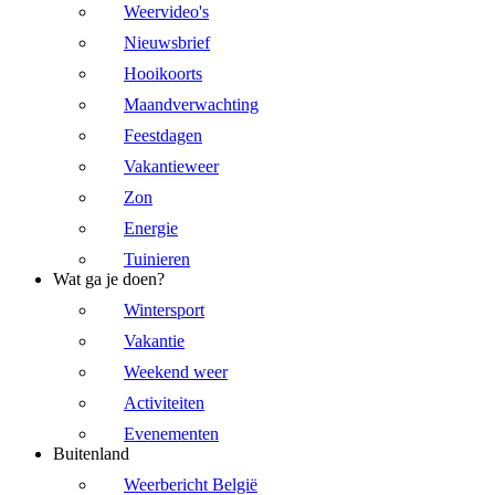
Weervideo's
Nieuwsbrief
Hooikoorts
Maandverwachting
Feestdagen
Vakantieweer
Zon
Energie
Tuinieren
Wat ga je doen?
Wintersport
Vakantie
Weekend weer
Activiteiten
Evenementen
Buitenland
Weerbericht België