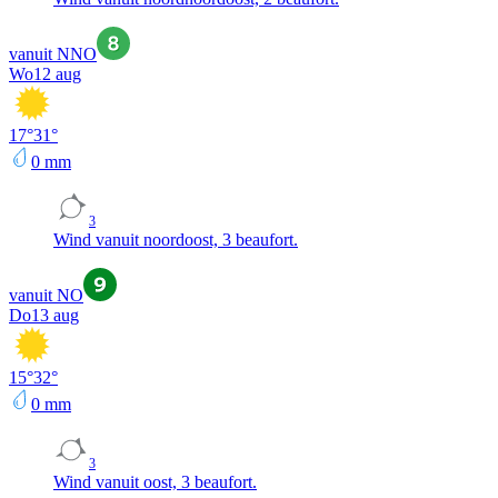
vanuit NNO
Wo
12 aug
17
°
31
°
0
mm
3
Wind vanuit noordoost, 3 beaufort.
vanuit NO
Do
13 aug
15
°
32
°
0
mm
3
Wind vanuit oost, 3 beaufort.