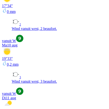
17
°
34
°
0
mm
2
Wind vanuit west, 2 beaufort.
vanuit W
Ma
10 aug
19
°
33
°
0,2
mm
3
Wind vanuit west, 3 beaufort.
vanuit W
Di
11 aug