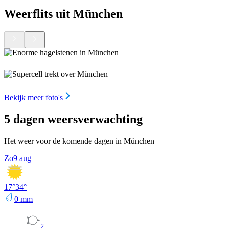
Weerflits uit München
Bekijk meer foto's
5 dagen weersverwachting
Het weer voor de komende dagen in München
Zo
9 aug
17
°
34
°
0
mm
2