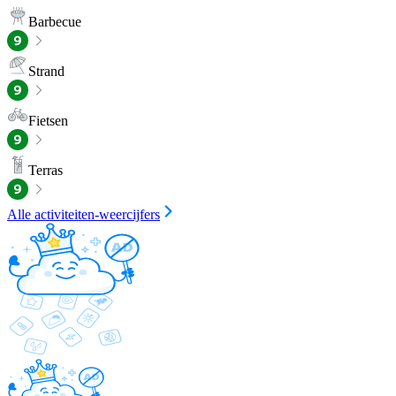
Barbecue
Strand
Fietsen
Terras
Alle activiteiten-weercijfers