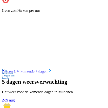
Geen zon
0% zon per uur
Nu
Zon en UV komende 7 dagen
Weinig zon
Geregeld zon
Zonnig
5 dagen weersverwachting
Het weer voor de komende dagen in München
Zo
9 aug