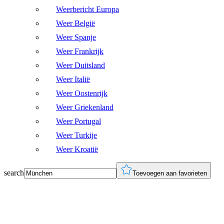
Weerbericht Europa
Weer België
Weer Spanje
Weer Frankrijk
Weer Duitsland
Weer Italië
Weer Oostenrijk
Weer Griekenland
Weer Portugal
Weer Turkije
Weer Kroatië
search
Toevoegen aan favorieten