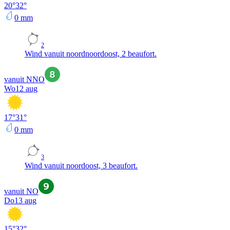
20
°
32
°
0
mm
2
Wind vanuit noordnoordoost, 2 beaufort.
vanuit NNO
Wo
12 aug
17
°
31
°
0
mm
3
Wind vanuit noordoost, 3 beaufort.
vanuit NO
Do
13 aug
15
°
32
°