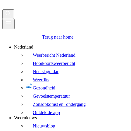
Terug naar home
Nederland
Weerbericht Nederland
Hooikoortsweerbericht
Neerslagradar
Weerflits
Gezondheid
Gevoelstemperatuur
Zonsopkomst en -ondergang
Ontdek de app
Weernieuws
Nieuwsblog