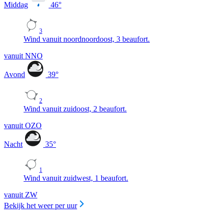
Middag
46
°
3
Wind vanuit noordnoordoost, 3 beaufort.
vanuit NNO
Avond
39
°
2
Wind vanuit zuidoost, 2 beaufort.
vanuit OZO
Nacht
35
°
1
Wind vanuit zuidwest, 1 beaufort.
vanuit ZW
Bekijk het weer per uur