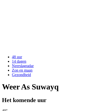
48 uur
14 dagen
Neerslagradar
Zon en maan
Gezondheid
Weer As Suwayq
Het komende uur
40
°