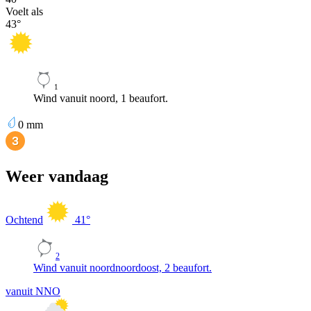
Voelt als
43
°
1
Wind vanuit noord, 1 beaufort.
0
mm
Weer vandaag
Ochtend
41
°
2
Wind vanuit noordnoordoost, 2 beaufort.
vanuit NNO