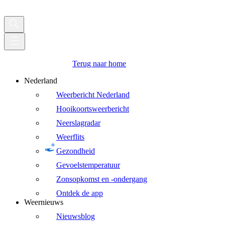
Terug naar home
Nederland
Weerbericht Nederland
Hooikoortsweerbericht
Neerslagradar
Weerflits
Gezondheid
Gevoelstemperatuur
Zonsopkomst en -ondergang
Ontdek de app
Weernieuws
Nieuwsblog