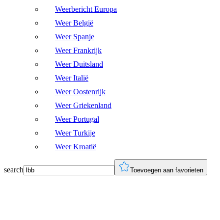
Weerbericht Europa
Weer België
Weer Spanje
Weer Frankrijk
Weer Duitsland
Weer Italië
Weer Oostenrijk
Weer Griekenland
Weer Portugal
Weer Turkije
Weer Kroatië
search
Toevoegen aan favorieten