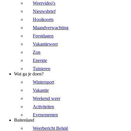
Weervideo's
Nieuwsbrief
Hooikoorts
Maandverwachting
Feestdagen
Vakantieweer
Zon
Energie
Tuinieren
Wat ga je doen?
Wintersport
Vakantie
Weekend weer
Activiteiten
Evenementen
Buitenland
Weerbericht België