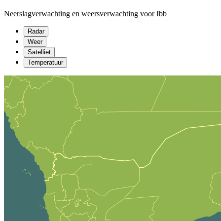
Neerslagverwachting en weersverwachting voor Ibb
Radar
Weer
Satelliet
Temperatuur