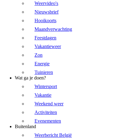
Weervideo's
Nieuwsbrief
Hooikoorts
Maandverwachting
Feestdagen
Vakantieweer
Zon
Energie
Tuinieren
Wat ga je doen?
Wintersport
Vakantie
Weekend weer
Activiteiten
Evenementen
Buitenland
Weerbericht België