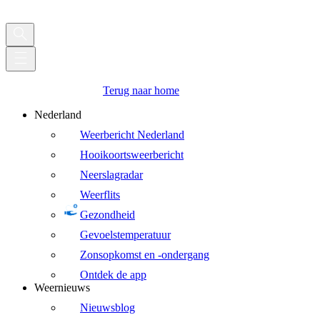
Terug naar home
Nederland
Weerbericht Nederland
Hooikoortsweerbericht
Neerslagradar
Weerflits
Gezondheid
Gevoelstemperatuur
Zonsopkomst en -ondergang
Ontdek de app
Weernieuws
Nieuwsblog