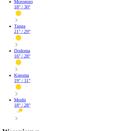
Morogoro
18
° /
30
°
Tanga
21
° /
29
°
Dodoma
16
° /
28
°
Kigoma
19
° /
31
°
Moshi
18
° /
28
°