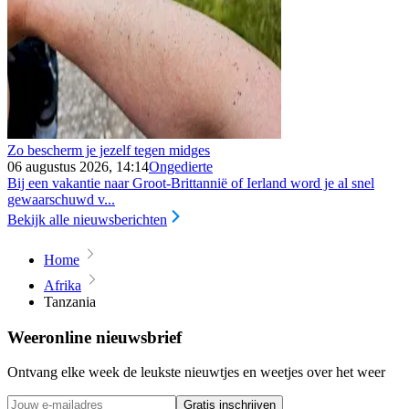
Zo bescherm je jezelf tegen midges
06 augustus 2026, 14:14
Ongedierte
Bij een vakantie naar Groot-Brittannië of Ierland word je al snel
gewaarschuwd v...
Bekijk alle nieuwsberichten
Home
Afrika
Tanzania
Weeronline nieuwsbrief
Ontvang elke week de leukste nieuwtjes en weetjes over het weer
Gratis inschrijven