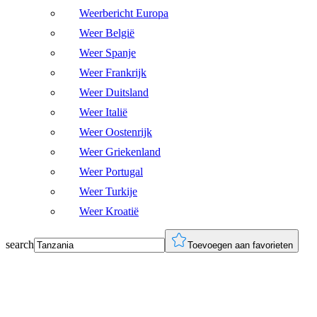
Weerbericht Europa
Weer België
Weer Spanje
Weer Frankrijk
Weer Duitsland
Weer Italië
Weer Oostenrijk
Weer Griekenland
Weer Portugal
Weer Turkije
Weer Kroatië
search
Toevoegen aan favorieten