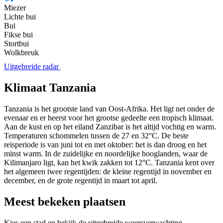
Miezer
Lichte bui
Bui
Fikse bui
Stortbui
Wolkbreuk
Uitgebreide radar
Klimaat Tanzania
Tanzania is het grootste land van Oost-Afrika. Het ligt net onder de
evenaar en er heerst voor het grootse gedeelte een tropisch klimaat.
Aan de kust en op het eiland Zanzibar is het altijd vochtig en warm.
Temperaturen schommelen tussen de 27 en 32°C. De beste
reisperiode is van juni tot en met oktober: het is dan droog en het
minst warm. In de zuidelijke en noordelijke hooglanden, waar de
Kilimanjaro ligt, kan het kwik zakken tot 12°C. Tanzania kent over
het algemeen twee regentijden: de kleine regentijd in november en
december, en de grote regentijd in maart tot april.
Meest bekeken plaatsen
Kies een stad en bekijk de uitgebreide weersverwachting.