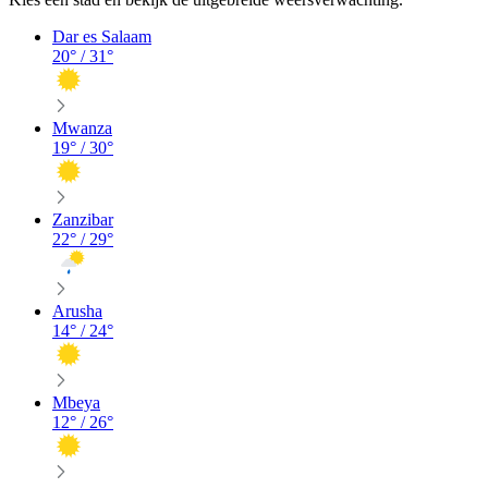
Dar es Salaam
20
° /
31
°
Mwanza
19
° /
30
°
Zanzibar
22
° /
29
°
Arusha
14
° /
24
°
Mbeya
12
° /
26
°