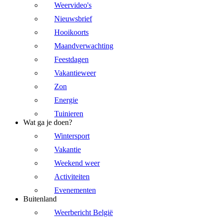
Weervideo's
Nieuwsbrief
Hooikoorts
Maandverwachting
Feestdagen
Vakantieweer
Zon
Energie
Tuinieren
Wat ga je doen?
Wintersport
Vakantie
Weekend weer
Activiteiten
Evenementen
Buitenland
Weerbericht België