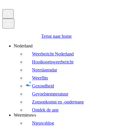
Terug naar home
Nederland
Weerbericht Nederland
Hooikoortsweerbericht
Neerslagradar
Weerflits
Gezondheid
Gevoelstemperatuur
Zonsopkomst en -ondergang
Ontdek de app
Weernieuws
Nieuwsblog