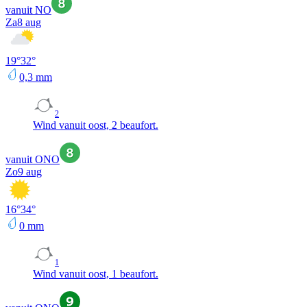
vanuit NO
Za
8 aug
19
°
32
°
0,3
mm
2
Wind vanuit oost, 2 beaufort.
vanuit ONO
Zo
9 aug
16
°
34
°
0
mm
1
Wind vanuit oost, 1 beaufort.