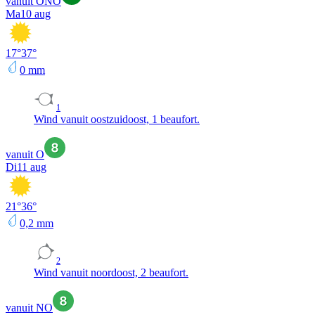
vanuit ONO
Ma
10 aug
17
°
37
°
0
mm
1
Wind vanuit oostzuidoost, 1 beaufort.
vanuit O
Di
11 aug
21
°
36
°
0,2
mm
2
Wind vanuit noordoost, 2 beaufort.
vanuit NO