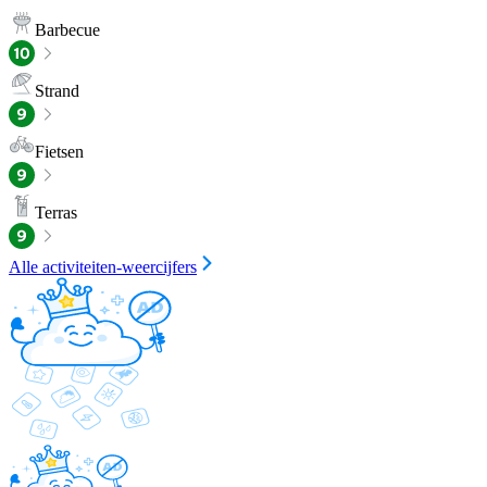
Barbecue
Strand
Fietsen
Terras
Alle activiteiten-weercijfers