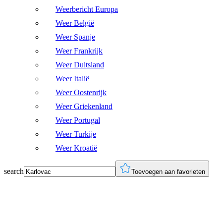
Weerbericht Europa
Weer België
Weer Spanje
Weer Frankrijk
Weer Duitsland
Weer Italië
Weer Oostenrijk
Weer Griekenland
Weer Portugal
Weer Turkije
Weer Kroatië
search
Toevoegen aan favorieten