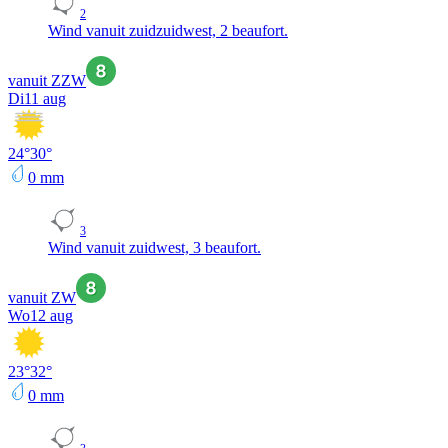
2
Wind vanuit zuidzuidwest, 2 beaufort.
vanuit ZZW
Di
11 aug
24
°
30
°
0
mm
3
Wind vanuit zuidwest, 3 beaufort.
vanuit ZW
Wo
12 aug
23
°
32
°
0
mm