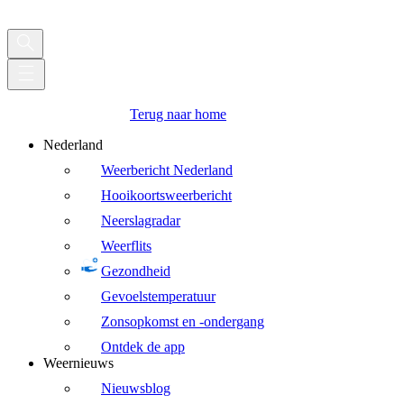
Terug naar home
Nederland
Weerbericht Nederland
Hooikoortsweerbericht
Neerslagradar
Weerflits
Gezondheid
Gevoelstemperatuur
Zonsopkomst en -ondergang
Ontdek de app
Weernieuws
Nieuwsblog