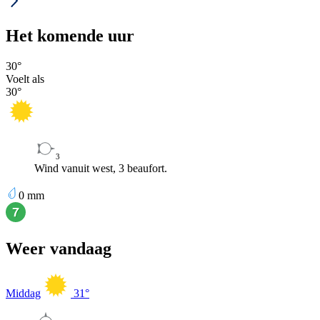
Het komende uur
30
°
Voelt als
30
°
3
Wind vanuit west, 3 beaufort.
0
mm
Weer vandaag
Middag
31
°