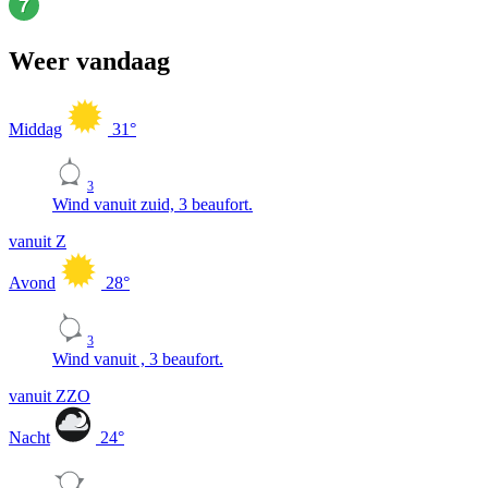
Weer vandaag
Middag
31
°
3
Wind vanuit zuid, 3 beaufort.
vanuit Z
Avond
28
°
3
Wind vanuit , 3 beaufort.
vanuit ZZO
Nacht
24
°