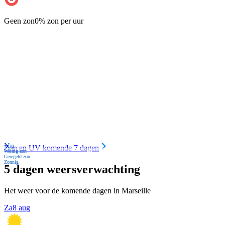
Geen zon
0% zon per uur
Nu
Zon en UV komende 7 dagen
Weinig zon
Geregeld zon
Zonnig
5 dagen weersverwachting
Het weer voor de komende dagen in Marseille
Za
8 aug