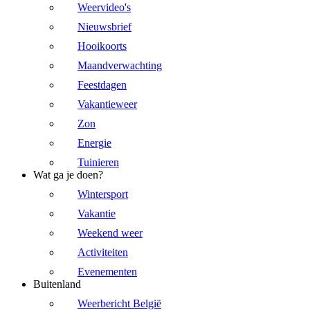
Weervideo's
Nieuwsbrief
Hooikoorts
Maandverwachting
Feestdagen
Vakantieweer
Zon
Energie
Tuinieren
Wat ga je doen?
Wintersport
Vakantie
Weekend weer
Activiteiten
Evenementen
Buitenland
Weerbericht België