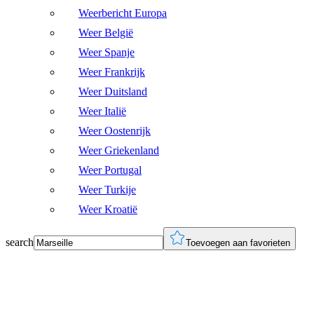
Weerbericht Europa
Weer België
Weer Spanje
Weer Frankrijk
Weer Duitsland
Weer Italië
Weer Oostenrijk
Weer Griekenland
Weer Portugal
Weer Turkije
Weer Kroatië
search
Toevoegen aan favorieten