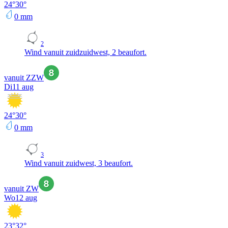
24
°
30
°
0
mm
2
Wind vanuit zuidzuidwest, 2 beaufort.
vanuit ZZW
Di
11 aug
24
°
30
°
0
mm
3
Wind vanuit zuidwest, 3 beaufort.
vanuit ZW
Wo
12 aug
23
°
32
°