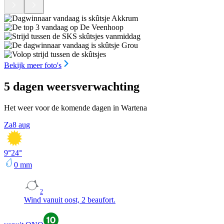
Bekijk meer foto's
5 dagen weersverwachting
Het weer voor de komende dagen in Wartena
Za
8 aug
9
°
24
°
0
mm
2
Wind vanuit oost, 2 beaufort.