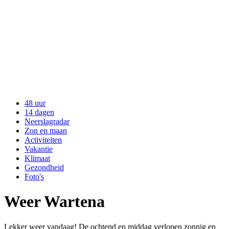
48 uur
14 dagen
Neerslagradar
Zon en maan
Activiteiten
Vakantie
Klimaat
Gezondheid
Foto's
Weer Wartena
Lekker weer vandaag! De ochtend en middag verlopen zonnig en