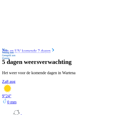
Nu
Zon en UV komende 7 dagen
Weinig zon
Geregeld zon
Zonnig
5 dagen weersverwachting
Het weer voor de komende dagen in Wartena
Za
8 aug
9
°
24
°
0
mm