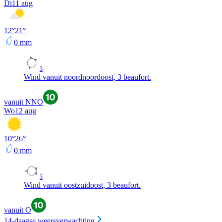
Di
11 aug
12
°
21
°
0
mm
3
Wind vanuit noordnoordoost, 3 beaufort.
vanuit NNO
Wo
12 aug
10
°
26
°
0
mm
3
Wind vanuit oostzuidoost, 3 beaufort.
vanuit O
14-daagse weersverwachting