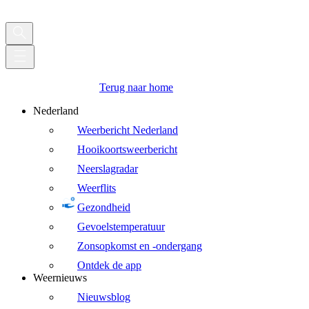
Terug naar home
Nederland
Weerbericht Nederland
Hooikoortsweerbericht
Neerslagradar
Weerflits
Gezondheid
Gevoelstemperatuur
Zonsopkomst en -ondergang
Ontdek de app
Weernieuws
Nieuwsblog