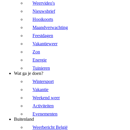
Weervideo's
Nieuwsbrief
Hooikoorts
Maandverwachting
Feestdagen
Vakantieweer
Zon
Energie
Tuinieren
Wat ga je doen?
Wintersport
Vakantie
Weekend weer
Activiteiten
Evenementen
Buitenland
Weerbericht België