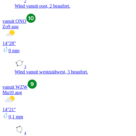
2
Wind vanuit oost, 2 beaufort.
vanuit ONO
Zo
9 aug
14
°
28
°
0
mm
3
Wind vanuit westzuidwest, 3 beaufort.
vanuit WZW
Ma
10 aug
14
°
21
°
0,1
mm
4