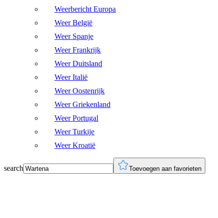
Weerbericht Europa
Weer België
Weer Spanje
Weer Frankrijk
Weer Duitsland
Weer Italië
Weer Oostenrijk
Weer Griekenland
Weer Portugal
Weer Turkije
Weer Kroatië
search
Toevoegen aan favorieten