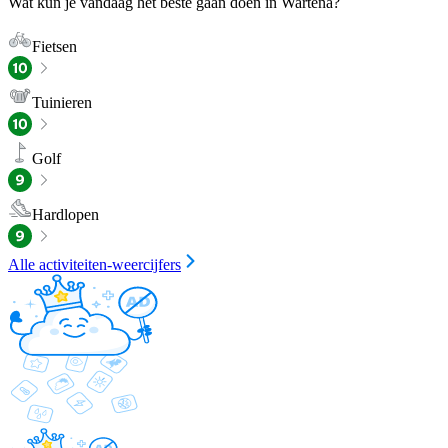
Wat kun je vandaag het beste gaan doen in Wartena?
Fietsen
Tuinieren
Golf
Hardlopen
Alle activiteiten-weercijfers