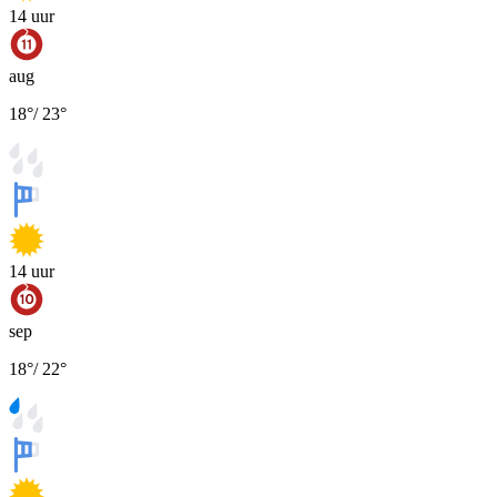
14
uur
aug
18
°
/
23
°
14
uur
sep
18
°
/
22
°