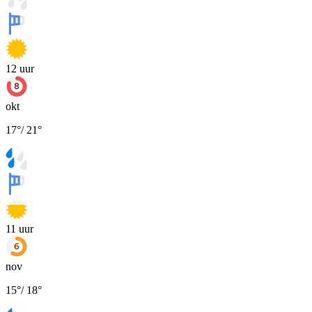
12
uur
okt
17
°
/
21
°
11
uur
nov
15
°
/
18
°