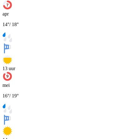
apr
14
°
/
18
°
13
uur
mei
16
°
/
19
°