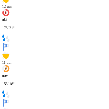
12
uur
okt
17
°
/
21
°
11
uur
nov
15
°
/
18
°