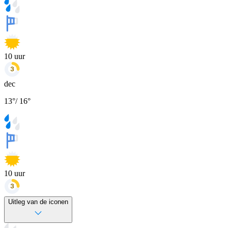
10
uur
dec
13
°
/
16
°
10
uur
Uitleg van de iconen