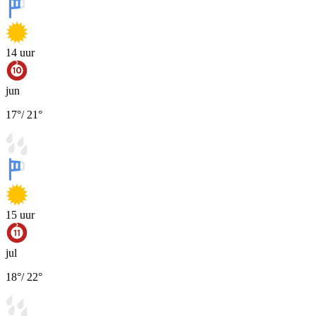
14
uur
jun
17
°
/
21
°
15
uur
jul
18
°
/
22
°