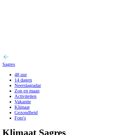
Sagres
48 uur
14 dagen
Neerslagradar
Zon en maan
Activiteiten
Vakantie
Klimaat
Gezondheid
Foto's
Klimaat Sagres