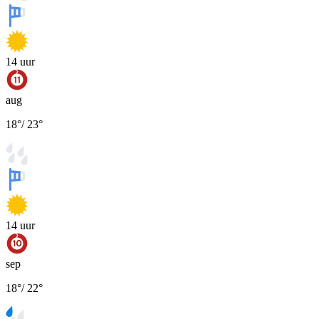
14
uur
aug
18
°
/
23
°
14
uur
sep
18
°
/
22
°