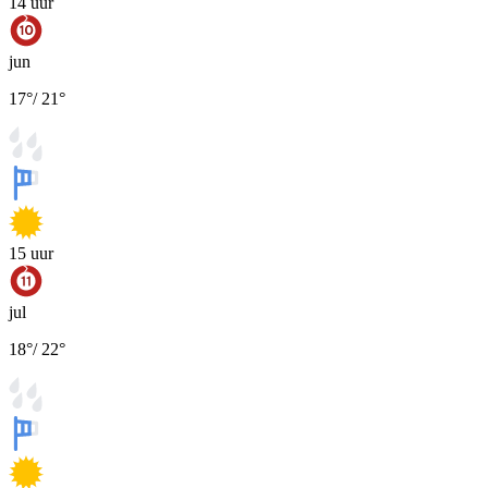
14
uur
jun
17
°
/
21
°
15
uur
jul
18
°
/
22
°