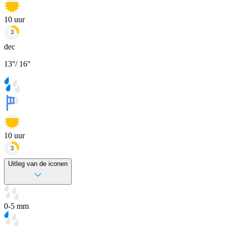
10
uur
dec
13
°
/
16
°
10
uur
Uitleg van de iconen
0-5 mm