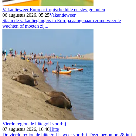
Vakantieweer Europa: tropische hitte en stevige buien
06 augustus 2026, 05:25
Vakantieweer
Staan de vakantiegangers in Europa aangenaam zomerweer te
wachten of moeten zij...
Vierde regionale hittegolf voorbij
07 augustus 2026, 16:40
Hitte
De vierde regionale hittegolf is weer voorbij. Deze begon op 28 juli