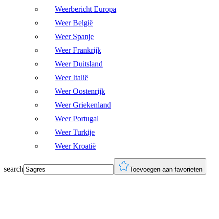
Weerbericht Europa
Weer België
Weer Spanje
Weer Frankrijk
Weer Duitsland
Weer Italië
Weer Oostenrijk
Weer Griekenland
Weer Portugal
Weer Turkije
Weer Kroatië
search
Toevoegen aan favorieten