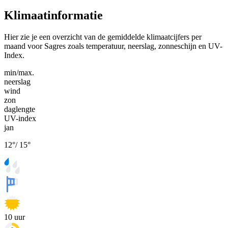
Klimaatinformatie
Hier zie je een overzicht van de gemiddelde klimaatcijfers per
maand voor Sagres zoals temperatuur, neerslag, zonneschijn en UV-
Index.
min/max.
neerslag
wind
zon
daglengte
UV-index
jan
12
°
/
15
°
10
uur