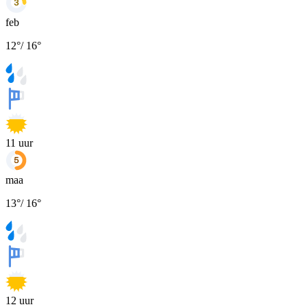
feb
12
°
/
16
°
11
uur
maa
13
°
/
16
°
12
uur