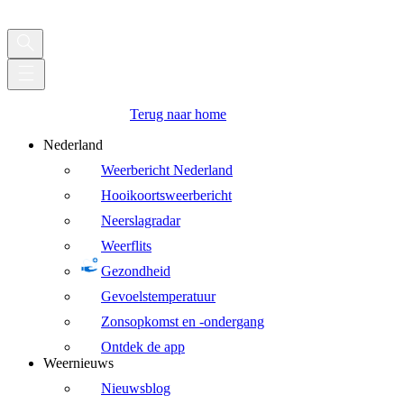
Terug naar home
Nederland
Weerbericht Nederland
Hooikoortsweerbericht
Neerslagradar
Weerflits
Gezondheid
Gevoelstemperatuur
Zonsopkomst en -ondergang
Ontdek de app
Weernieuws
Nieuwsblog