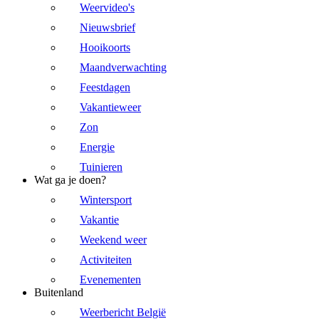
Weervideo's
Nieuwsbrief
Hooikoorts
Maandverwachting
Feestdagen
Vakantieweer
Zon
Energie
Tuinieren
Wat ga je doen?
Wintersport
Vakantie
Weekend weer
Activiteiten
Evenementen
Buitenland
Weerbericht België