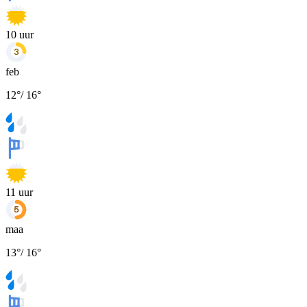
10
uur
feb
12
°
/
16
°
11
uur
maa
13
°
/
16
°