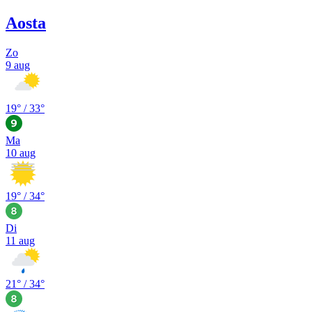
Aosta
Zo
9 aug
19
° /
33
°
Ma
10 aug
19
° /
34
°
Di
11 aug
21
° /
34
°