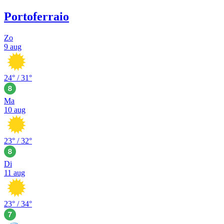
Portoferraio
Zo
9 aug
24
° /
31
°
Ma
10 aug
23
° /
32
°
Di
11 aug
23
° /
34
°