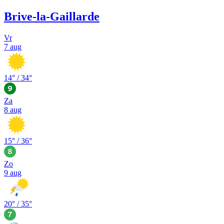
Brive-la-Gaillarde
Vr
7 aug
14
° /
34
°
Za
8 aug
15
° /
36
°
Zo
9 aug
20
° /
35
°