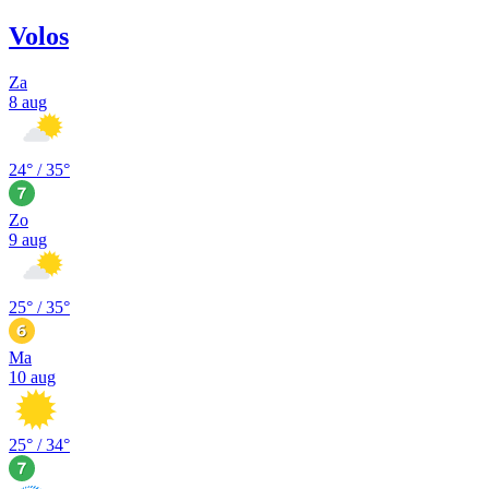
Volos
Za
8 aug
24
° /
35
°
Zo
9 aug
25
° /
35
°
Ma
10 aug
25
° /
34
°