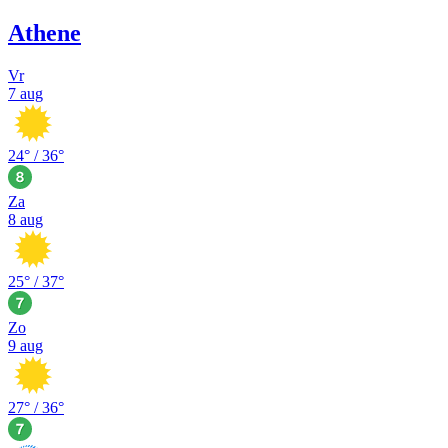
Athene
Vr
7 aug
24
° /
36
°
Za
8 aug
25
° /
37
°
Zo
9 aug
27
° /
36
°