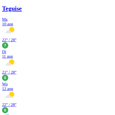
Teguise
Ma
10 aug
22
° /
28
°
Di
11 aug
21
° /
28
°
Wo
12 aug
22
° /
28
°