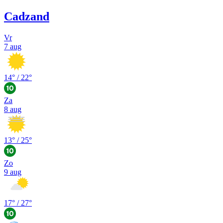
Cadzand
Vr
7 aug
14
° /
22
°
Za
8 aug
13
° /
25
°
Zo
9 aug
17
° /
27
°