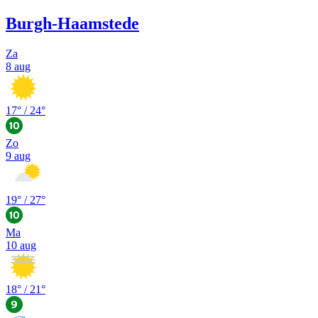
Burgh-Haamstede
Za
8 aug
17
° /
24
°
Zo
9 aug
19
° /
27
°
Ma
10 aug
18
° /
21
°