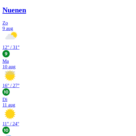
Nuenen
Zo
9 aug
12
° /
31
°
Ma
10 aug
16
° /
27
°
Di
11 aug
11
° /
24
°