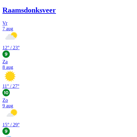
Raamsdonksveer
Vr
7 aug
12
° /
23
°
Za
8 aug
11
° /
27
°
Zo
9 aug
15
° /
29
°