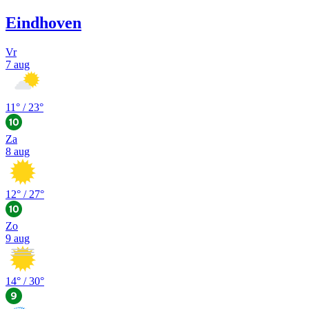
Eindhoven
Vr
7 aug
11
° /
23
°
Za
8 aug
12
° /
27
°
Zo
9 aug
14
° /
30
°