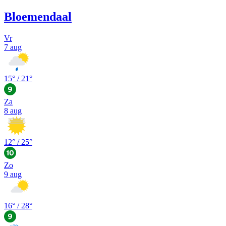
Bloemendaal
Vr
7 aug
15
° /
21
°
Za
8 aug
12
° /
25
°
Zo
9 aug
16
° /
28
°