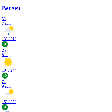
Bergen
Vr
7 aug
13
° /
21
°
Za
8 aug
10
° /
24
°
Zo
9 aug
15
° /
27
°