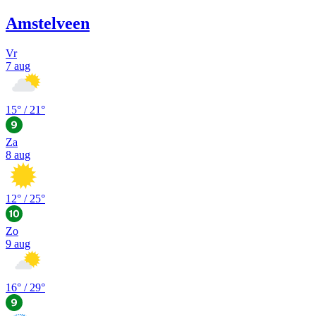
Amstelveen
Vr
7 aug
15
° /
21
°
Za
8 aug
12
° /
25
°
Zo
9 aug
16
° /
29
°