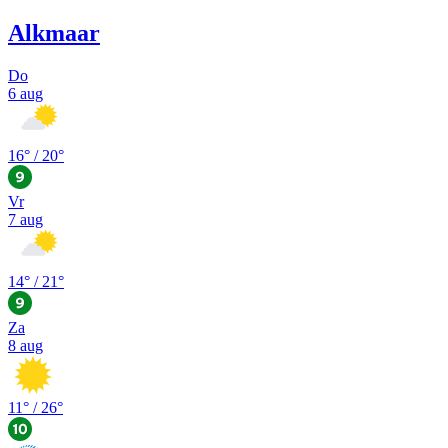
Alkmaar
Do
6 aug
16
° /
20
°
Vr
7 aug
14
° /
21
°
Za
8 aug
11
° /
26
°