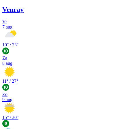
Venray
Vr
7 aug
10
° /
23
°
Za
8 aug
11
° /
27
°
Zo
9 aug
15
° /
30
°