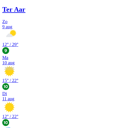
Ter Aar
Zo
9 aug
12
° /
29
°
Ma
10 aug
15
° /
22
°
Di
11 aug
12
° /
22
°