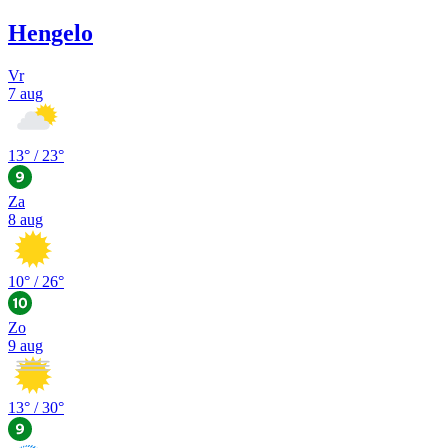
Hengelo
Vr
7 aug
13
° /
23
°
Za
8 aug
10
° /
26
°
Zo
9 aug
13
° /
30
°