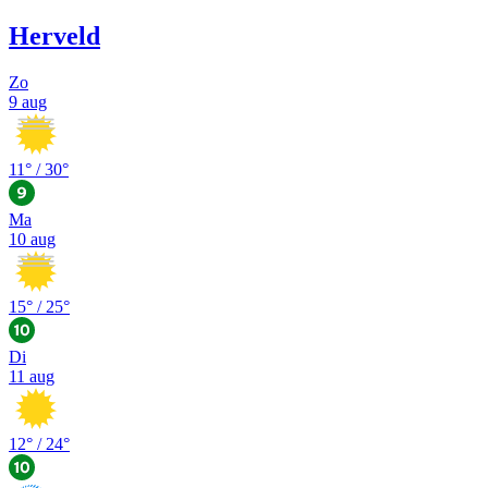
Herveld
Zo
9 aug
11
° /
30
°
Ma
10 aug
15
° /
25
°
Di
11 aug
12
° /
24
°