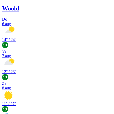
Woold
Do
6 aug
14
° /
24
°
Vr
7 aug
12
° /
23
°
Za
8 aug
11
° /
27
°