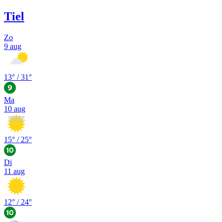
Tiel
Zo
9 aug
13
° /
31
°
Ma
10 aug
15
° /
25
°
Di
11 aug
12
° /
24
°