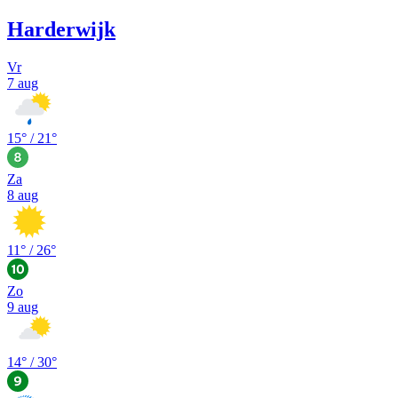
Harderwijk
Vr
7 aug
15
° /
21
°
Za
8 aug
11
° /
26
°
Zo
9 aug
14
° /
30
°